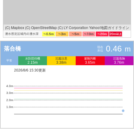
(C) Mapbox
(C) OpenStreetMap
(C) LY Corporation
Yahoo!地図ガイドライン
0.46
m
落合橋
現在
水位
水防団待機
氾濫注意
避難判断
氾濫危険
平常
2.15m
3.38m
3.65m
3.76m
2026/8/6 15:30更新
4.0m
3.0m
2.0m
1.0m