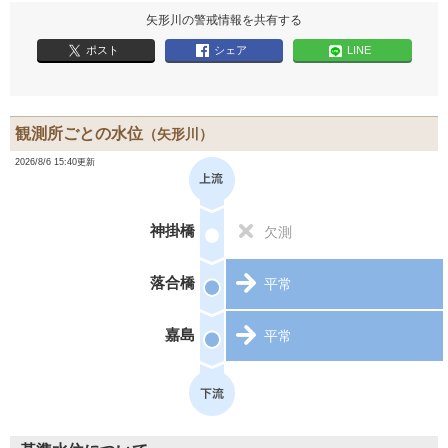
矢形川の警戒情報を共有する
ポスト
シェア
LINE
観測所ごとの水位
（矢形川）
2026/8/6 15:40更新
神掛橋
欠測
落合橋
平常
嘉島
平常