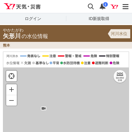
Yahoo!天気・災害
検索
通知
i
ログイン
ID新規取得
やかたがわ
河川水位
矢形川
の水位情報
熊本