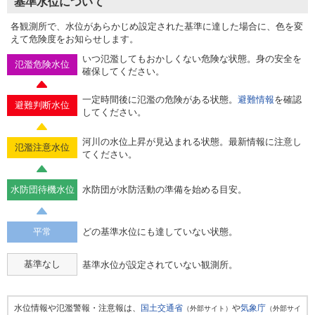
基準水位について
各観測所で、水位があらかじめ設定された基準に達した場合に、色を変
えて危険度をお知らせします。
いつ氾濫してもおかしくない危険な状態。身の安全を
氾濫危険水位
確保してください。
一定時間後に氾濫の危険がある状態。
避難情報
を確認
避難判断水位
してください。
河川の水位上昇が見込まれる状態。最新情報に注意し
氾濫注意水位
てください。
水防団待機水位
水防団が水防活動の準備を始める目安。
平常
どの基準水位にも達していない状態。
基準なし
基準水位が設定されていない観測所。
水位情報や氾濫警報・注意報は、
国土交通省
や
気象庁
（外部サイト）
（外部サイ