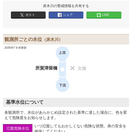
床木川の警戒情報を共有する
ポスト
シェア
LINE
観測所ごとの水位
（床木川）
2026/8/7 9:40更新
所賀津留橋
欠測
基準水位について
各観測所で、水位があらかじめ設定された基準に達した場合に、色を変
えて危険度をお知らせします。
いつ氾濫してもおかしくない危険な状態。身の安全を
氾濫危険水位
確保してください。