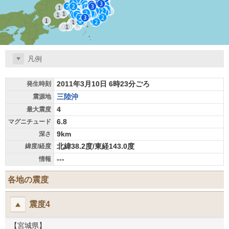
凡例
2011年3月10日 6時23分ごろ
発生時刻
三陸沖
震源地
4
最大震度
6.8
マグニチュード
9km
深さ
北緯38.2度/東経143.0度
緯度/経度
---
情報
各地の震度
震度4
【宮城県】