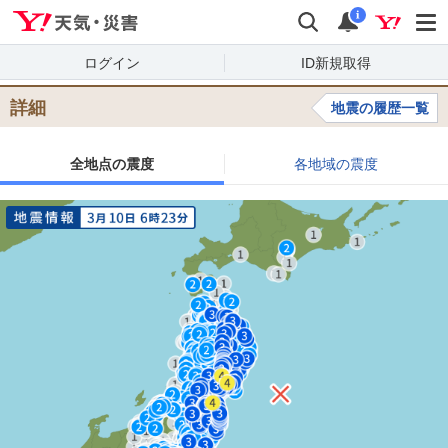
Yahoo!天気・災害
検索
通知
i
ログイン
ID新規取得
詳細
地震の履歴一覧
全地点の震度
各地域の震度