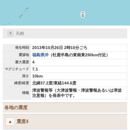
凡例
2013年10月26日 2時10分ごろ
発生時刻
福島県沖
（牡鹿半島の東南東290km付近）
震源地
4
最大震度
7.1
マグニチュード
10km
深さ
北緯37.2度/東経144.6度
緯度/経度
津波警報等（大津波警報・津波警報あるいは津波
情報
注意報）を発表中です。
各地の震度
震度4