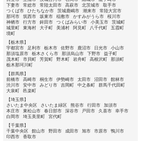
下妻市
常総市
常陸太田市
高萩市
北茨城市
取手市
つくば市
ひたちなか市
茨城鹿嶋市
潮来市
常陸大宮市
那珂市
筑西市
坂東市
稲敷市
かすみがうら市
桜川市
神栖市
行方市
鉾田市
つくばみらい市
小美玉市
茨城町
城里町
東海村
大子町
美浦村
阿見町
八千代町
五霞町
境町
【栃木県】
宇都宮市
足利市
栃木市
佐野市
鹿沼市
日光市
小山市
那須塩原市
栃木さくら市
那須烏山市
下野市
益子町
茂木町
市貝町
芳賀町
野木町
岩舟町
高根沢町
那須町
栃木那珂川町
【群馬県】
前橋市
高崎市
桐生市
伊勢崎市
太田市
沼田市
館林市
渋川市
安中市
みどり市
吉岡町
中之条町
群馬千代田町
大泉町
邑楽町
【埼玉県】
さいたま中央区
さいたま緑区
熊谷市
行田市
加須市
本庄市
東松山市
春日部市
深谷市
戸田市
久喜市
幸手市
白岡市
埼玉美里町
宮代町
【千葉県】
千葉中央区
館山市
野田市
成田市
旭市
市原市
鴨川市
印西市
香取市