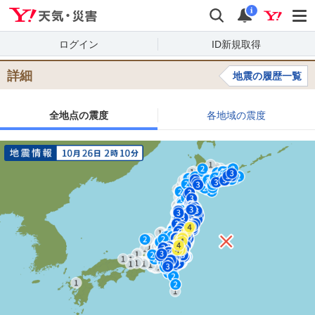
Yahoo!天気・災害
検索
通知
i
ログイン
ID新規取得
詳細
地震の履歴一覧
全地点の震度
各地域の震度