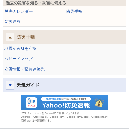
過去の災害を知る・災害に備える
災害カレンダー
防災手帳
防災速報
防災手帳
地震から身を守る
ハザードマップ
安否情報・緊急連絡先
天気ガイド
防災速報
アプリケーションはAndroidでご利用いただけます。
Android、Androidロゴ、Google Play、Google Playロゴは、Google Inc.の
商標または登録商標です。