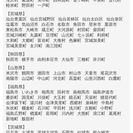
滝沢村
紫波町
矢巾町
西和賀町
金ケ崎町
平泉町
普代村
軽米町
野田村
一戸町
【宮城県】
仙台青葉区
仙台宮城野区
仙台若林区
仙台太白区
仙台泉区
塩竈市
気仙沼市
白石市
名取市
角田市
登米市
栗原市
東松島市
大崎市
蔵王町
大河原町
村田町
柴田町
宮城川崎町
丸森町
亘理町
山元町
七ヶ浜町
利府町
大和町
大郷町
富谷町
大衡村
色麻町
宮城加美町
宮城美里町
女川町
南三陸町
【秋田県】
秋田市
横手市
由利本荘市
大仙市
三種町
井川町
【山形県】
米沢市
鶴岡市
酒田市
上山市
村山市
天童市
尾花沢市
南陽市
山辺町
中山町
河北町
高畠町
山形川西町
白鷹町
【福島県】
福島市
いわき市
相馬市
田村市
南相馬市
福島伊達市
桑折町
国見町
川俣町
大玉村
鏡石町
天栄村
猪苗代町
会津坂下町
湯川村
会津美里町
西郷村
泉崎村
中島村
矢吹町
棚倉町
石川町
平田村
浅川町
古殿町
小野町
福島広野町
楢葉町
富岡町
川内村
大熊町
浪江町
葛尾村
新地町
飯舘村
【茨城県】
日立市
土浦市
茨城古河市
石岡市
結城市
龍ケ崎市