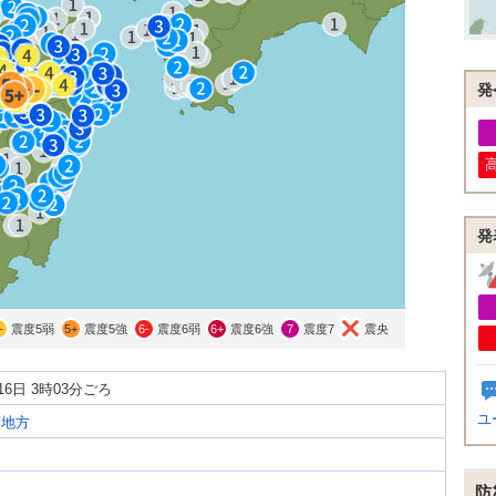
発
発
-
震度5弱
5+
震度5強
6-
震度6弱
6+
震度6強
7
震度7
震央
月16日 3時03分ごろ
ユ
蘇地方
防