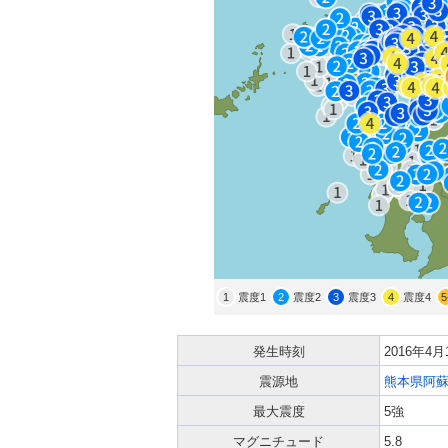
1
震度1
2
震度2
3
震度3
4
震度4
5
発生時刻
2016年4
震源地
熊本県阿
最大震度
5強
マグニチュード
5.8