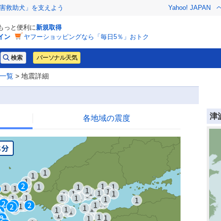
害救助犬」を支えよう
Yahoo! JAPAN
でもっと便利に
新規取得
イン
ヤフーショッピングなら「毎日5％」おトク
パーソナル天気
一覧
> 地震詳細
津
各地域の震度