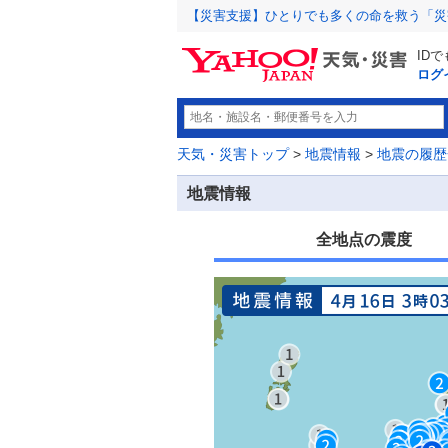
【災害支援】ひとりでも多くの命を救う「災
ID
ログ
天気・災害トップ
>
地震情報
>
地震の履歴
地震情報
全地点の震度