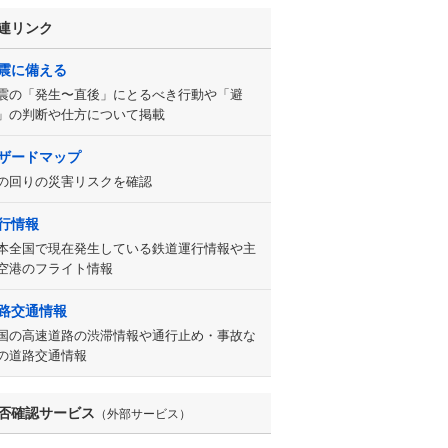
連リンク
震に備える
震の「発生〜直後」にとるべき行動や「避
」の判断や仕方について掲載
ザードマップ
の回りの災害リスクを確認
行情報
本全国で現在発生している鉄道運行情報や主
空港のフライト情報
路交通情報
国の高速道路の渋滞情報や通行止め・事故な
の道路交通情報
否確認サービス
（外部サービス）