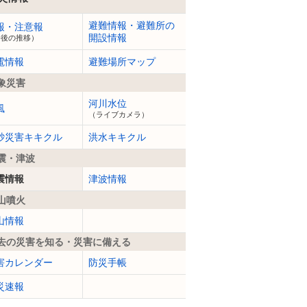
避難情報・避難所の
報・注意報
開設情報
今後の推移）
電情報
避難場所マップ
象災害
河川水位
風
（ライブカメラ）
砂災害キキクル
洪水キキクル
震・津波
震情報
津波情報
山噴火
山情報
去の災害を知る・災害に備える
害カレンダー
防災手帳
災速報