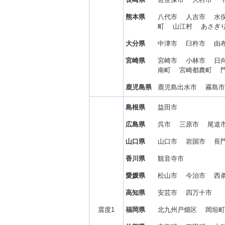
熊本県
八代市 人吉市 水
町 山江村 あさぎ
大分県
中津市 臼杵市 
宮崎県
宮崎市 小林市 日
南町 宮崎都農町 
鹿児島県
鹿児島出水市 霧島
島根県
益田市
広島県
呉市 三原市 尾道
山口県
山口市 岩国市 長
香川県
観音寺市
愛媛県
松山市 今治市 西
高知県
安芸市 四万十市
震度1
福岡県
北九州戸畑区 岡垣