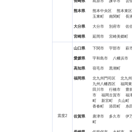
長崎県
島原市 諫早市 雲
熊本県
熊本中央区 熊本東
玉東町 南関町 長
大分県
大分市 別府市 佐
宮崎県
延岡市 宮崎美郷町
山口県
下関市 宇部市 萩
愛媛県
宇和島市 八幡浜市
高知県
宿毛市 黒潮町
福岡県
北九州門司区 北九
九州八幡西区 福岡
田川市 行橋市 豊
市 福岡古賀市 福
町 新宮町 久山町
香春町 添田町 糸
震度2
佐賀県
唐津市 多久市 伊
町
長崎県
佐世保市 大村市 