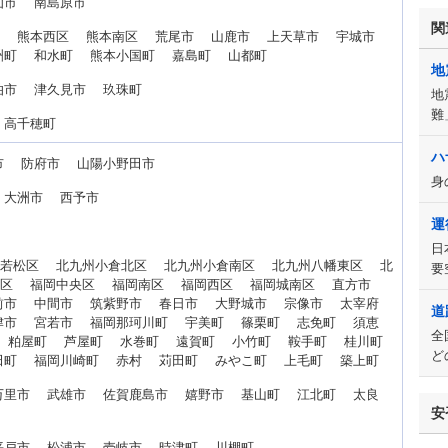
仙市 南島原市
関
区 熊本西区 熊本南区 荒尾市 山鹿市 上天草市 宇城市
洲町 和水町 熊本小国町 嘉島町 山都町
地
伯市 津久見市 玖珠町
地
難
 高千穂町
ハ
市 防府市 山陽小野田市
身
 大洲市 西予市
運
日
州若松区 北九州小倉北区 北九州小倉南区 北九州八幡東区 北
要
東区 福岡中央区 福岡南区 福岡西区 福岡城南区 直方市
前市 中間市 筑紫野市 春日市 大野城市 宗像市 太宰府
道
津市 宮若市 福岡那珂川町 宇美町 篠栗町 志免町 須恵
全
 粕屋町 芦屋町 水巻町 遠賀町 小竹町 鞍手町 桂川町
ど
田町 福岡川崎町 赤村 苅田町 みやこ町 上毛町 築上町
万里市 武雄市 佐賀鹿島市 嬉野市 基山町 江北町 太良
安
平戸市 松浦市 壱岐市 時津町 川棚町