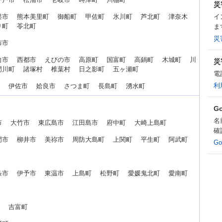
災
俣市 熊本美里町 御船町 甲佐町 氷川町 芦北町 津奈木
イ
り町 苓北町
ま
災
由布市
向市 西都市 えびの市 高原町 国富町 高鍋町 木城町 川
災
門川町 諸塚村 椎葉村 日之影町 五ヶ瀬町
電
利
市 伊佐市 姶良市 さつま町 長島町 湧水町
G
名
市 大竹市 東広島市 江田島市 府中町 大崎上島町
確
門市 柳井市 美祢市 周防大島町 上関町 平生町 阿武町
G
条市 伊予市 東温市 上島町 松野町 愛媛鬼北町 愛南町
町 吉富町