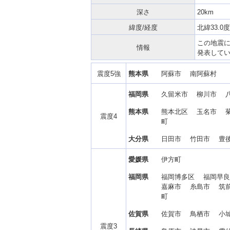
深さ
20km
緯度/経度
北緯33.0度
この地震
情報
発表して
震度5強
熊本県
阿蘇市 南阿蘇村
福岡県
久留米市 柳川市 
熊本県
熊本北区 玉名市 
震度4
町
大分県
日田市 竹田市 豊
愛媛県
伊方町
福岡県
福岡博多区 福岡早
嘉麻市 糸島市 筑
町
佐賀県
佐賀市 鳥栖市 小
震度3