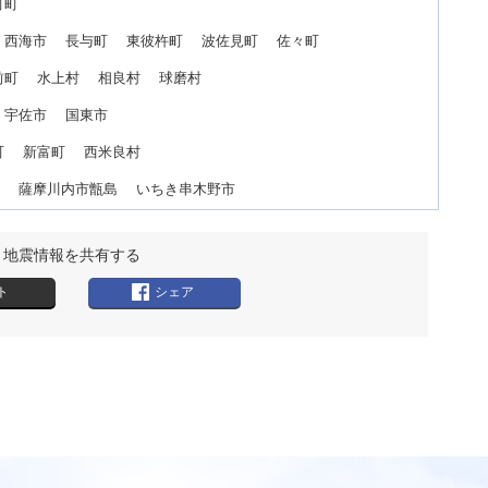
大町町
 西海市 長与町 東彼杵町 波佐見町 佐々町
前町 水上村 相良村 球磨村
 宇佐市 国東市
町 新富町 西米良村
市 薩摩川内市甑島 いちき串木野市
地震情報を共有する
ト
シェア