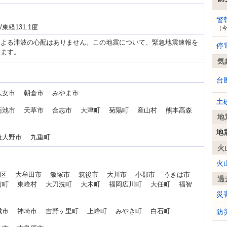
警
/東経131.1度
（
による津波の心配はありません。この地震について、緊急地震速報を
停
います。
気
台
八女市 朝倉市 みやま市
土
菊池市 天草市 合志市 大津町 菊陽町 産山村 熊本高森
地
地
後大野市 九重町
火
火
良区 大牟田市 飯塚市 筑後市 大川市 小郡市 うきは市
過
前町 東峰村 大刀洗町 大木町 福岡広川町 大任町 福智
災
城市 神埼市 吉野ヶ里町 上峰町 みやき町 白石町
防