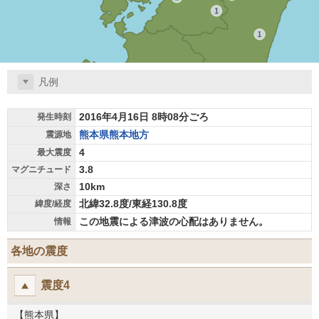
凡例
2016年4月16日 8時08分ごろ
発生時刻
熊本県熊本地方
震源地
4
最大震度
3.8
マグニチュード
10km
深さ
北緯32.8度/東経130.8度
緯度/経度
この地震による津波の心配はありません。
情報
各地の震度
震度4
【熊本県】