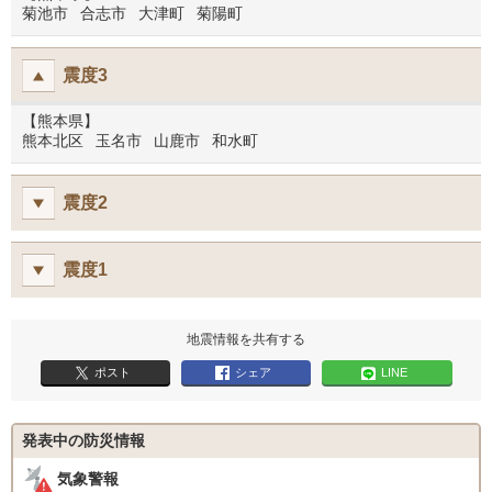
菊池市
合志市
大津町
菊陽町
震度3
【熊本県】
熊本北区
玉名市
山鹿市
和水町
震度2
震度1
地震情報を共有する
ポスト
シェア
LINE
発表中の防災情報
気象警報