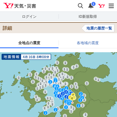
Yahoo!天気・災害
検索
通知
i
ログイン
ID新規取得
詳細
地震の履歴一覧
全地点の震度
各地域の震度