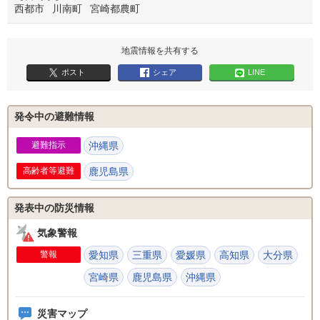
西都市
川南町
宮崎都農町
地震情報を共有する
ポスト
シェア
LINE
発令中の避難情報
避難指示
沖縄県
鹿児島県
発表中の防災情報
気象警報
警報
愛知県
三重県
愛媛県
高知県
大分県
宮崎県
鹿児島県
沖縄県
災害マップ