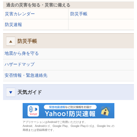
過去の災害を知る・災害に備える
災害カレンダー
防災手帳
防災速報
防災手帳
地震から身を守る
ハザードマップ
安否情報・緊急連絡先
天気ガイド
防災速報
アプリケーションはAndroidでご利用いただけます。
Android、Androidロゴ、Google Play、Google Playロゴは、Google Inc.の
商標または登録商標です。