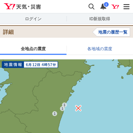
Yahoo!天気・災害
検索
通知
i
ログイン
ID新規取得
詳細
地震の履歴一覧
全地点の震度
各地域の震度