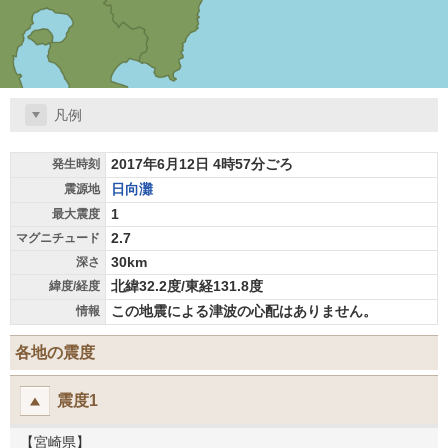
凡例
2017年6月12日 4時57分ごろ
発生時刻
日向灘
震源地
1
最大震度
2.7
マグニチュード
30km
深さ
北緯32.2度/東経131.8度
緯度/経度
この地震による津波の心配はありません。
情報
各地の震度
震度1
【宮崎県】