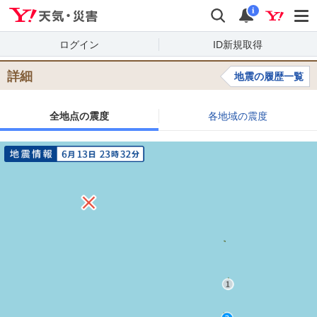
Yahoo!天気・災害
検索
通知
i
ログイン
ID新規取得
詳細
地震の履歴一覧
全地点の震度
各地域の震度