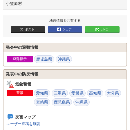
小笠原村
地震情報を共有する
ポスト
シェア
LINE
発令中の避難情報
避難指示
鹿児島県
沖縄県
発表中の防災情報
気象警報
警報
愛知県
三重県
愛媛県
高知県
大分県
宮崎県
鹿児島県
沖縄県
災害マップ
ユーザー投稿を確認