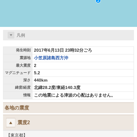
凡例
2017年6月13日 23時32分ごろ
発生時刻
小笠原諸島西方沖
震源地
2
最大震度
5.2
マグニチュード
440km
深さ
北緯28.2度/東経140.3度
緯度/経度
この地震による津波の心配はありません。
情報
各地の震度
震度2
【東京都】