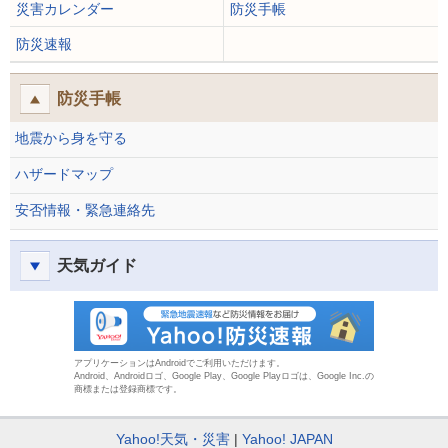
災害カレンダー
防災手帳
防災速報
防災手帳
地震から身を守る
ハザードマップ
安否情報・緊急連絡先
天気ガイド
防災速報
アプリケーションはAndroidでご利用いただけます。
Android、Androidロゴ、Google Play、Google Playロゴは、Google Inc.の
商標または登録商標です。
Yahoo!天気・災害
Yahoo! JAPAN