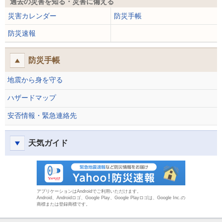
過去の災害を知る・災害に備える
災害カレンダー
防災手帳
防災速報
防災手帳
地震から身を守る
ハザードマップ
安否情報・緊急連絡先
天気ガイド
防災速報
アプリケーションはAndroidでご利用いただけます。
Android、Androidロゴ、Google Play、Google Playロゴは、Google Inc.の
商標または登録商標です。