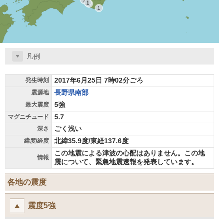
凡例
2017年6月25日 7時02分ごろ
発生時刻
長野県南部
震源地
5強
最大震度
5.7
マグニチュード
ごく浅い
深さ
北緯35.9度/東経137.6度
緯度/経度
この地震による津波の心配はありません。この地
情報
震について、緊急地震速報を発表しています。
各地の震度
震度5強