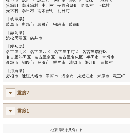
松本市
飯田市
諏訪市
伊那市
茅野市
塩尻市
辰野町
箕輪町
南箕輪村
中川村
長野高森町
阿智村
下條村
売木村
泰阜村
南木曽町
朝日村
【岐阜県】
岐阜市
恵那市
瑞穂市
飛騨市
岐南町
【静岡県】
浜松天竜区
袋井市
【愛知県】
名古屋北区
名古屋西区
名古屋中村区
名古屋瑞穂区
名古屋熱田区
名古屋南区
名古屋名東区
半田市
常滑市
新城市
知多市
高浜市
愛西市
清須市
蟹江町
豊根村
【滋賀県】
彦根市
近江八幡市
甲賀市
湖南市
東近江市
米原市
竜王町
震度2
震度1
地震情報を共有する