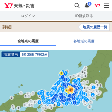
Yahoo!天気・災害
検索
通知
i
ログイン
ID新規取得
詳細
地震の履歴一覧
全地点の震度
各地域の震度