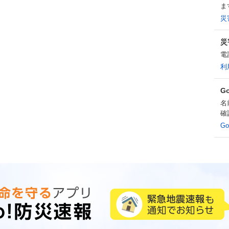
ま
災
災
電
利
G
名
確
G