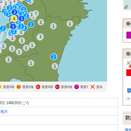
発
発
-
震度5弱
5+
震度5強
6-
震度6弱
6+
震度6強
7
震度7
震央
ユ
月8日 14時20分ごろ
本地方
防
警