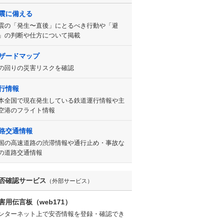
震に備える
震の「発生〜直後」にとるべき行動や「避
」の判断や仕方について掲載
ザードマップ
の回りの災害リスクを確認
行情報
本全国で現在発生している鉄道運行情報や主
空港のフライト情報
路交通情報
国の高速道路の渋滞情報や通行止め・事故な
の道路交通情報
否確認サービス
（外部サービス）
害用伝言板（web171）
ンターネット上で安否情報を登録・確認でき