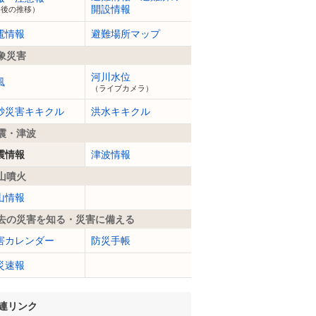
開設情報
今後の推移）
電情報
避難場所マップ
象災害
河川水位
風
（ライブカメラ）
砂災害キキクル
洪水キキクル
震・津波
震情報
津波情報
山噴火
山情報
去の災害を知る・災害に備える
害カレンダー
防災手帳
災速報
連リンク