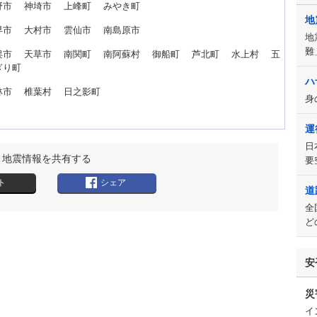
野市 神埼市 上峰町 みやき町
地
早市 大村市 雲仙市 南島原市
地
難
俣市 天草市 南関町 南阿蘇村 御船町 芦北町 水上村 五
ぎり町
ハ
林市 椎葉村 日之影町
身
運
日
地震情報を共有する
要
ト
シェア
道
全
ど
安
災
イ