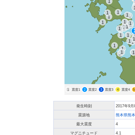
1
震度1
2
震度2
3
震度3
4
震度4
5
発生時刻
2017年9
震源地
熊本県熊
最大震度
4
マグニチュード
4.1