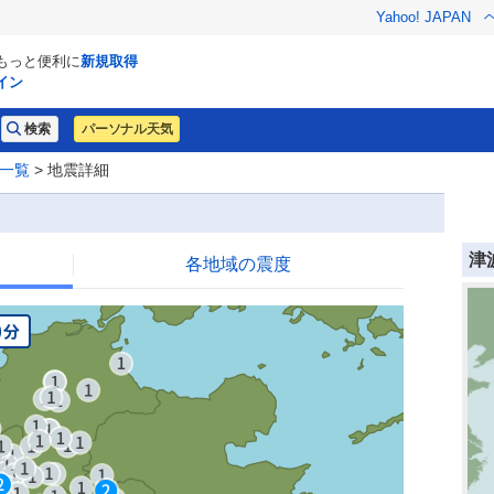
Yahoo! JAPAN
でもっと便利に
新規取得
イン
パーソナル天気
一覧
> 地震詳細
津
各地域の震度