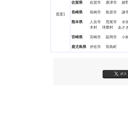
佐賀県
佐賀市 唐津市 嬉
長崎県
長崎市 島原市 諫
震度1
熊本県
人吉市 荒尾市 水
木村 球磨村 あさ
宮崎県
宮崎市 延岡市 小
鹿児島県
伊佐市 長島町
ポス