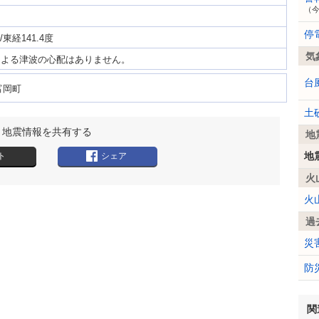
（
停
/東経141.4度
気
による津波の心配はありません。
台
富岡町
土
地震情報を共有する
地
地
ト
シェア
火
火
過
災
防
関