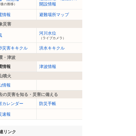
開設情報
今後の推移）
電情報
避難場所マップ
象災害
河川水位
風
（ライブカメラ）
砂災害キキクル
洪水キキクル
震・津波
震情報
津波情報
山噴火
山情報
去の災害を知る・災害に備える
害カレンダー
防災手帳
災速報
連リンク