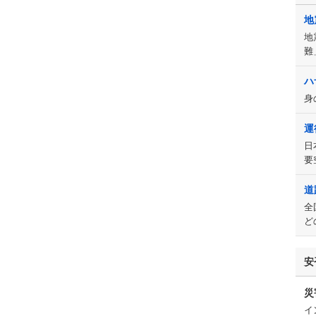
地
地
難
ハ
身
運
日
要
道
全
ど
安
災
イ