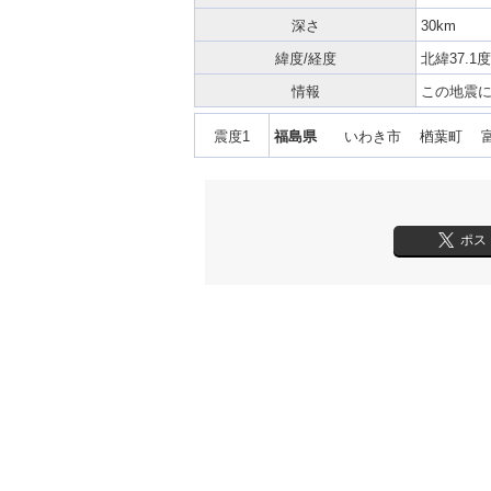
深さ
30km
緯度/経度
北緯37.1度
情報
この地震
震度1
福島県
いわき市 楢葉町 
ポス