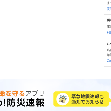
ま
災
災
電
利
G
名
確
G