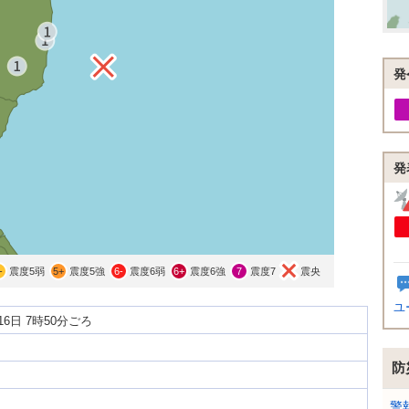
発
発
-
震度5弱
5+
震度5強
6-
震度6弱
6+
震度6強
7
震度7
震央
ユ
月16日 7時50分ごろ
防
警