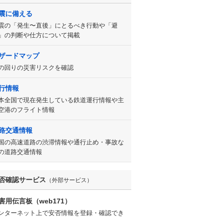
震に備える
震の「発生〜直後」にとるべき行動や「避
」の判断や仕方について掲載
ザードマップ
の回りの災害リスクを確認
行情報
本全国で現在発生している鉄道運行情報や主
空港のフライト情報
路交通情報
国の高速道路の渋滞情報や通行止め・事故な
の道路交通情報
否確認サービス
（外部サービス）
害用伝言板（web171）
ンターネット上で安否情報を登録・確認でき