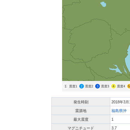
1
震度1
2
震度2
3
震度3
4
震度4
5
発生時刻
2018年3
震源地
福島県沖
最大震度
1
マグニチュード
3.7