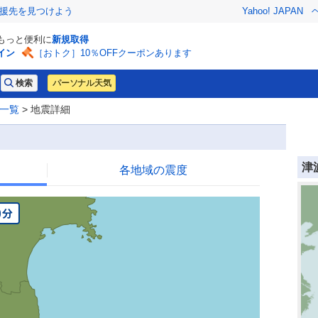
援先を見つけよう
Yahoo! JAPAN
でもっと便利に
新規取得
イン
［おトク］10％OFFクーポンあります
パーソナル天気
一覧
> 地震詳細
津
各地域の震度