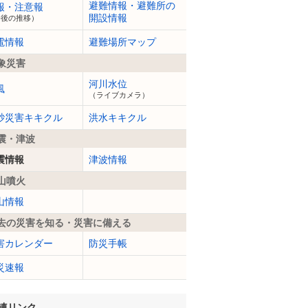
避難情報・避難所の
報・注意報
開設情報
今後の推移）
電情報
避難場所マップ
象災害
河川水位
風
（ライブカメラ）
砂災害キキクル
洪水キキクル
震・津波
震情報
津波情報
山噴火
山情報
去の災害を知る・災害に備える
害カレンダー
防災手帳
災速報
連リンク