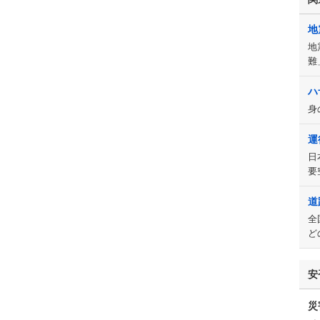
地
地
難
ハ
身
運
日
要
道
全
ど
安
災