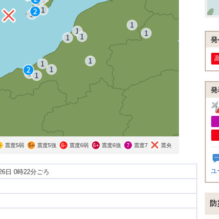
発
発
-
震度5弱
5+
震度5強
6-
震度6弱
6+
震度6強
7
震度7
震央
ユ
月26日 0時22分ごろ
防