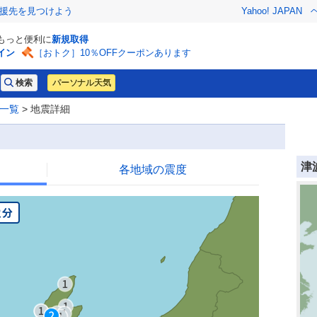
援先を見つけよう
Yahoo! JAPAN
でもっと便利に
新規取得
イン
［おトク］10％OFFクーポンあります
パーソナル天気
一覧
> 地震詳細
津
各地域の震度