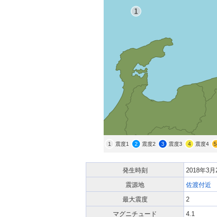
1
震度1
2
震度2
3
震度3
4
震度4
5
発生時刻
2018年3
震源地
佐渡付近
最大震度
2
マグニチュード
4.1