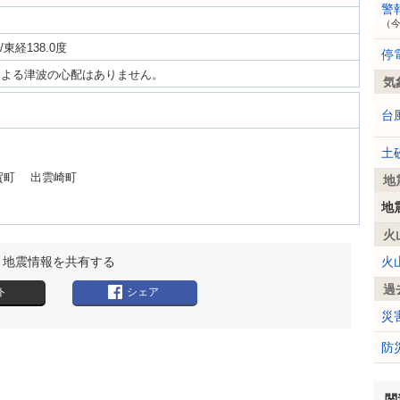
警
（
/東経138.0度
停
による津波の心配はありません。
気
台
土
賀町 出雲崎町
地
地
火
地震情報を共有する
火
過
ト
シェア
災
防
関