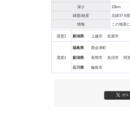
深さ
10km
緯度/経度
北緯37.8度
情報
この地震
震度2
新潟県
上越市 佐渡市
福島県
西会津町
震度1
新潟県
長岡市 魚沼市 阿
石川県
輪島市
ポス