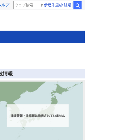
ヘルプ
伊達朱里紗 結婚
検索
波情報