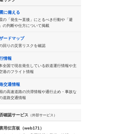
震に備える
震の「発生〜直後」にとるべき行動や「避
」の判断や仕方について掲載
ザードマップ
の回りの災害リスクを確認
行情報
本全国で現在発生している鉄道運行情報や主
空港のフライト情報
路交通情報
国の高速道路の渋滞情報や通行止め・事故な
の道路交通情報
否確認サービス
（外部サービス）
害用伝言板（web171）