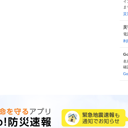
イ
ま
災
災
電
利
G
名
確
G