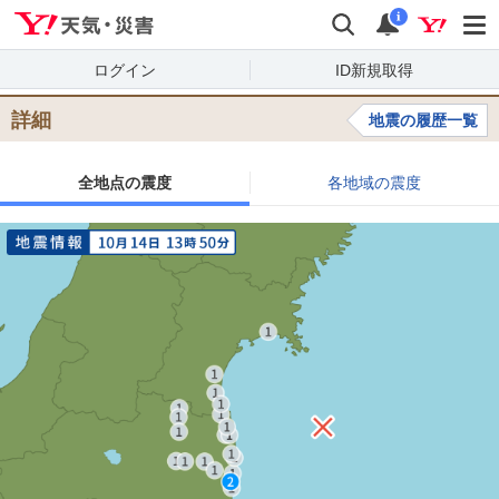
Yahoo!天気・災害
検索
通知
i
ログイン
ID新規取得
詳細
地震の履歴一覧
全地点の震度
各地域の震度