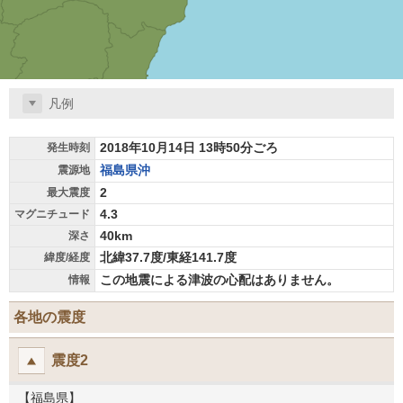
凡例
2018年10月14日 13時50分ごろ
発生時刻
福島県沖
震源地
2
最大震度
4.3
マグニチュード
40km
深さ
北緯37.7度/東経141.7度
緯度/経度
この地震による津波の心配はありません。
情報
各地の震度
震度2
【福島県】