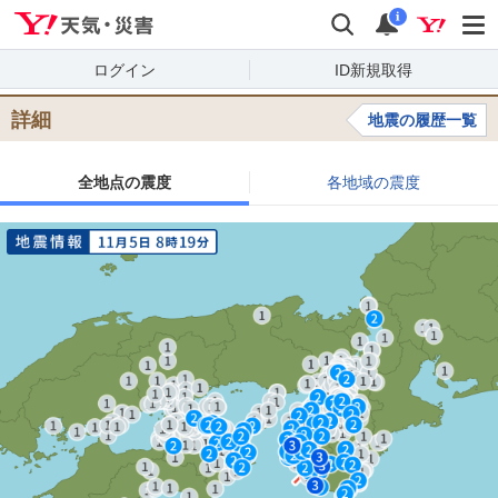
Yahoo!天気・災害
検索
通知
i
ログイン
ID新規取得
詳細
地震の履歴一覧
全地点の震度
各地域の震度