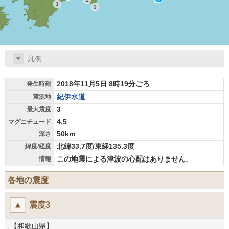
凡例
2018年11月5日 8時19分ごろ
発生時刻
紀伊水道
震源地
3
最大震度
4.5
マグニチュード
50km
深さ
北緯33.7度/東経135.3度
緯度/経度
この地震による津波の心配はありません。
情報
各地の震度
震度3
【和歌山県】