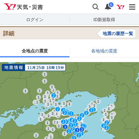
Yahoo!天気・災害
検索
通知
i
ログイン
ID新規取得
詳細
地震の履歴一覧
全地点の震度
各地域の震度