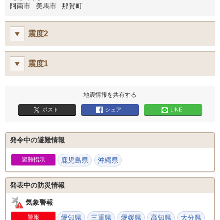
阿南市
美馬市
那賀町
震度2
震度1
地震情報を共有する
ポスト
シェア
LINE
発令中の避難情報
避難指示
鹿児島県
沖縄県
発表中の防災情報
気象警報
警報
愛知県
三重県
愛媛県
高知県
大分県