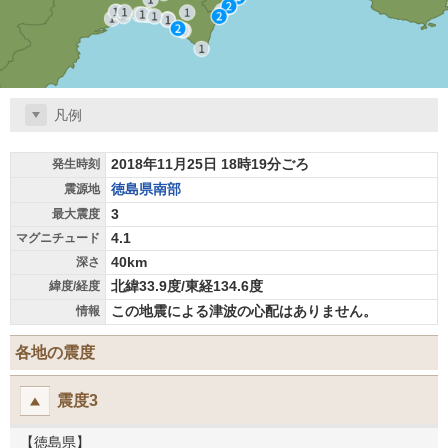
凡例
2018年11月25日 18時19分ごろ
発生時刻
徳島県南部
震源地
3
最大震度
4.1
マグニチュード
40km
深さ
北緯33.9度/東経134.6度
緯度/経度
この地震による津波の心配はありません。
情報
各地の震度
震度3
【徳島県】