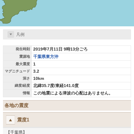
凡例
2019年7月11日 9時13分ごろ
発生時刻
千葉県東方沖
震源地
1
最大震度
3.2
マグニチュード
10km
深さ
北緯35.7度/東経141.0度
緯度/経度
この地震による津波の心配はありません。
情報
各地の震度
震度1
【千葉県】