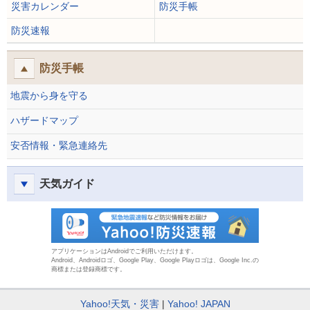
災害カレンダー
防災手帳
防災速報
防災手帳
地震から身を守る
ハザードマップ
安否情報・緊急連絡先
天気ガイド
防災速報
アプリケーションはAndroidでご利用いただけます。
Android、Androidロゴ、Google Play、Google Playロゴは、Google Inc.の
商標または登録商標です。
Yahoo!天気・災害
Yahoo! JAPAN