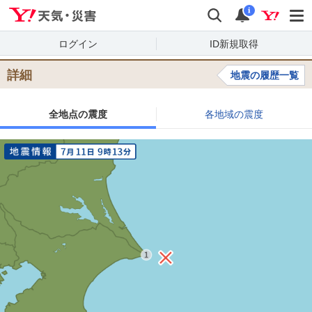
Yahoo!天気・災害
検索
通知
i
ログイン
ID新規取得
詳細
地震の履歴一覧
全地点の震度
各地域の震度