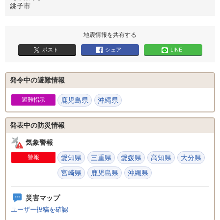
銚子市
地震情報を共有する
ポスト
シェア
LINE
発令中の避難情報
避難指示
鹿児島県
沖縄県
発表中の防災情報
気象警報
警報
愛知県
三重県
愛媛県
高知県
大分県
宮崎県
鹿児島県
沖縄県
災害マップ
ユーザー投稿を確認