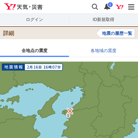
Yahoo!天気・災害
検索
通知
i
ログイン
ID新規取得
詳細
地震の履歴一覧
全地点の震度
各地域の震度