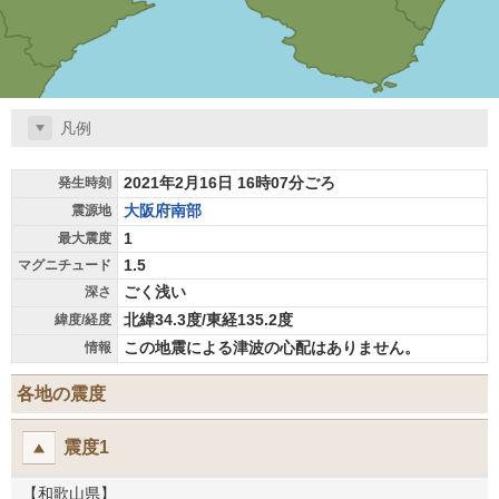
凡例
2021年2月16日 16時07分ごろ
発生時刻
大阪府南部
震源地
1
最大震度
1.5
マグニチュード
ごく浅い
深さ
北緯34.3度/東経135.2度
緯度/経度
この地震による津波の心配はありません。
情報
各地の震度
震度1
【和歌山県】