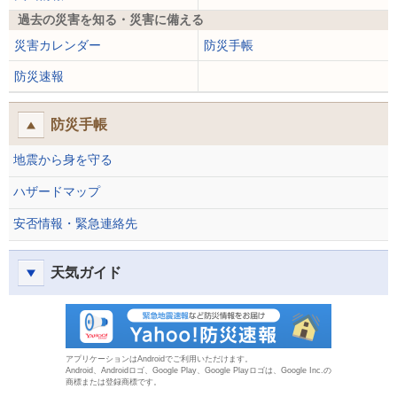
過去の災害を知る・災害に備える
災害カレンダー
防災手帳
防災速報
防災手帳
地震から身を守る
ハザードマップ
安否情報・緊急連絡先
天気ガイド
防災速報
アプリケーションはAndroidでご利用いただけます。
Android、Androidロゴ、Google Play、Google Playロゴは、Google Inc.の
商標または登録商標です。