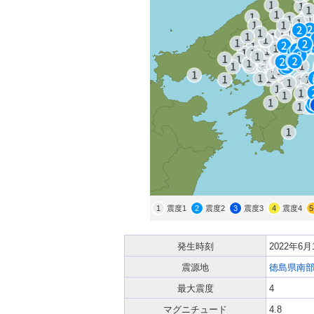
1
震度1
2
震度2
3
震度3
4
震度4
5
発生時刻
2022年6
震源地
徳島県南
最大震度
4
マグニチュード
4.8