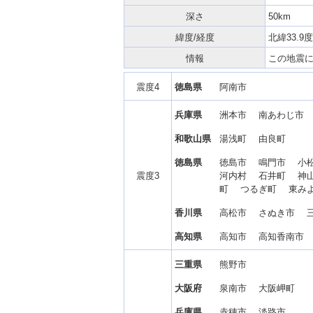
深さ
50km
緯度/経度
北緯33.9度
情報
この地震
震度4
徳島県
阿南市
兵庫県
洲本市 南あわじ市
和歌山県
湯浅町 由良町
徳島県
徳島市 鳴門市 小
震度3
河内村 石井町 神
町 つるぎ町 東み
香川県
高松市 さぬき市 
高知県
高知市 高知香南市
三重県
熊野市
大阪府
泉南市 大阪岬町
兵庫県
赤穂市 淡路市