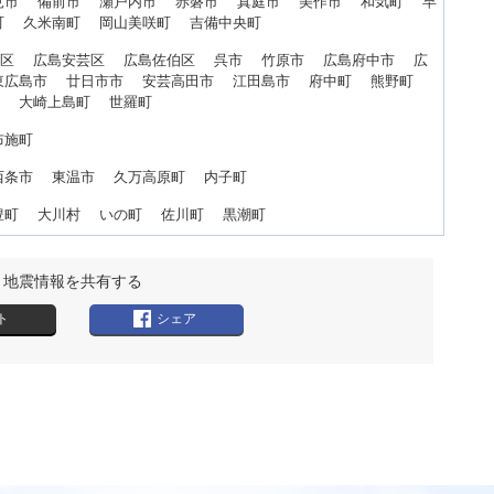
見市 備前市 瀬戸内市 赤磐市 真庭市 美作市 和気町 早
町 久米南町 岡山美咲町 吉備中央町
北区 広島安芸区 広島佐伯区 呉市 竹原市 広島府中市 広
東広島市 廿日市市 安芸高田市 江田島市 府中町 熊野町
町 大崎上島町 世羅町
布施町
西条市 東温市 久万高原町 内子町
豊町 大川村 いの町 佐川町 黒潮町
地震情報を共有する
ト
シェア