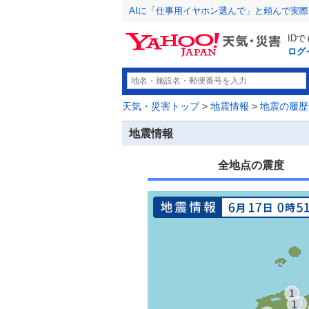
AIに「仕事用イヤホン選んで」と頼んで実
ID
ログ
天気・災害トップ
>
地震情報
>
地震の履歴
地震情報
全地点の震度