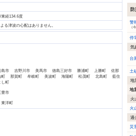
防
/東経134.6度
警
による津波の心配はありません。
（
停
気
台
松島市 吉野川市 美馬市 徳島三好市 勝浦町 上勝町 佐那
土
山町 那賀町 牟岐町 美波町 海陽町 松茂町 北島町 藍住
地
よし町
地
三豊市
火
 東洋町
火
過
災