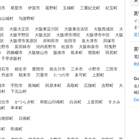
鹿市 尾鷲市 伊賀市 菰野町 玉城町 三重紀北町 紀宝町
災
南山城村 与謝野町
イ
ま
花区 大阪大正区 大阪東淀川区 大阪東住吉区 大阪西成区 大
災
江区 大阪平野区 大阪北区 大阪堺市堺区 大阪堺市中区 大阪
北区 大阪堺市美原区 岸和田市 吹田市 泉大津市 貝塚市
佐野市 富田林市 河内長野市 松原市 大阪和泉市 羽曳野
災
市 四條畷市 大阪狭山市 阪南市 島本町 熊取町 田尻町
電
 千早赤阪村
利
明石市 相生市 豊岡市 加古川市 三木市 小野市 三田市
 丹波市 朝来市 宍粟市 たつの市 多可町 上郡町
G
城市 宇陀市 斑鳩町 田原本町 高取町 広陵町 吉野町 大
名
川村 下北山村
確
G
岩出市 かつらぎ町 和歌山印南町 白浜町 上富田町 すさみ
地町 串本町
取南部町 日南町
本町 邑南町