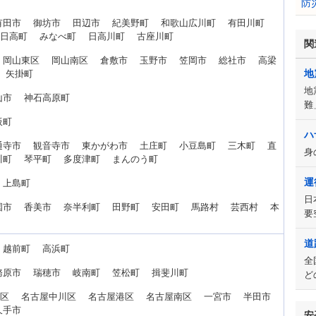
防
有田市 御坊市 田辺市 紀美野町 和歌山広川町 有田川町
山日高町 みなべ町 日高川町 古座川町
関
 岡山東区 岡山南区 倉敷市 玉野市 笠岡市 総社市 高梁
地
町 矢掛町
地
山市 神石高原町
難
上板町
ハ
通寺市 観音寺市 東かがわ市 土庄町 小豆島町 三木町 直
身
川町 琴平町 多度津町 まんのう町
運
 上島町
日
国市 香美市 奈半利町 田野町 安田町 馬路村 芸西村 本
要
道
 越前町 高浜町
全
務原市 瑞穂市 岐南町 笠松町 揖斐川町
ど
西区 名古屋中川区 名古屋港区 名古屋南区 一宮市 半田市
久手市
安