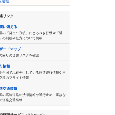
災速報
連リンク
震に備える
震の「発生〜直後」にとるべき行動や「避
」の判断や仕方について掲載
ザードマップ
の回りの災害リスクを確認
行情報
本全国で現在発生している鉄道運行情報や主
空港のフライト情報
路交通情報
国の高速道路の渋滞情報や通行止め・事故な
の道路交通情報
否確認サービス