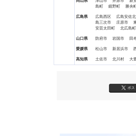
岡山県
津山市 井原市 新
島町 鏡野町 勝央
広島県
広島西区 広島安佐
島三次市 庄原市 
安芸太田町 北広島
山口県
防府市 岩国市 田
愛媛県
松山市 新居浜市 
高知県
土佐市 北川村 大
ポス