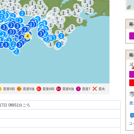
発
発
-
震度5弱
5+
震度5強
6-
震度6弱
6+
震度6強
7
震度7
震央
鹿
月17日 0時51分ごろ
部
ユ