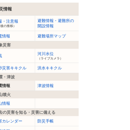
災情報
避難情報・避難所の
報・注意報
開設情報
今後の推移）
電情報
避難場所マップ
象災害
河川水位
風
（ライブカメラ）
砂災害キキクル
洪水キキクル
震・津波
震情報
津波情報
山噴火
山情報
去の災害を知る・災害に備える
害カレンダー
防災手帳