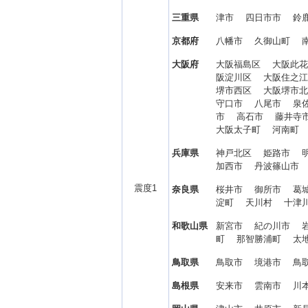
三重県
津市 四日市市 鈴
京都府
八幡市 久御山町 
大阪府
大阪福島区 大阪此
阪淀川区 大阪住之
堺市西区 大阪堺市
守口市 八尾市 泉
市 高石市 藤井寺
大阪太子町 河南町
兵庫県
神戸北区 姫路市 
加西市 丹波篠山市
震度1
奈良県
桜井市 御所市 葛
淀町 天川村 十津
和歌山県
新宮市 紀の川市 
町 那智勝浦町 太
鳥取県
鳥取市 境港市 鳥
島根県
安来市 雲南市 川