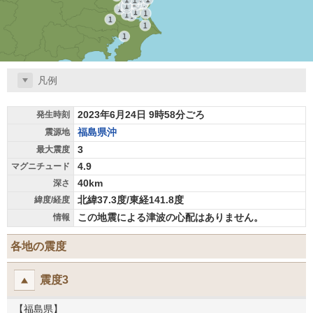
凡例
2023年6月24日 9時58分ごろ
発生時刻
福島県沖
震源地
3
最大震度
4.9
マグニチュード
40km
深さ
北緯37.3度/東経141.8度
緯度/経度
この地震による津波の心配はありません。
情報
各地の震度
震度3
【福島県】