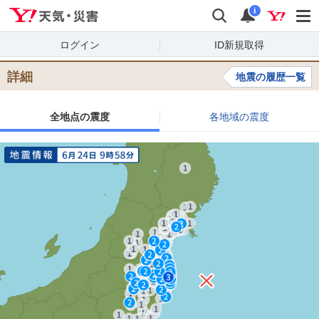
Yahoo!天気・災害
検索
通知
i
ログイン
ID新規取得
詳細
地震の履歴一覧
全地点の震度
各地域の震度