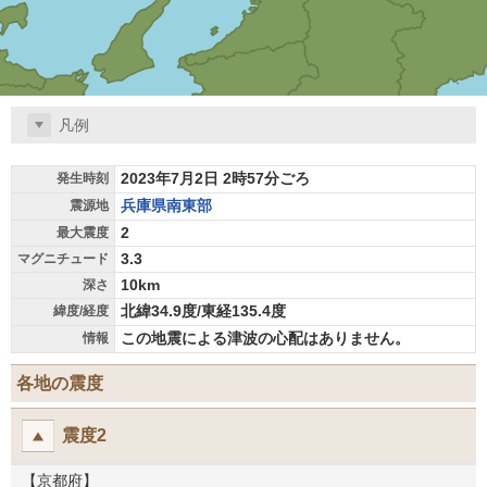
凡例
2023年7月2日 2時57分ごろ
発生時刻
兵庫県南東部
震源地
2
最大震度
3.3
マグニチュード
10km
深さ
北緯34.9度/東経135.4度
緯度/経度
この地震による津波の心配はありません。
情報
各地の震度
震度2
【京都府】