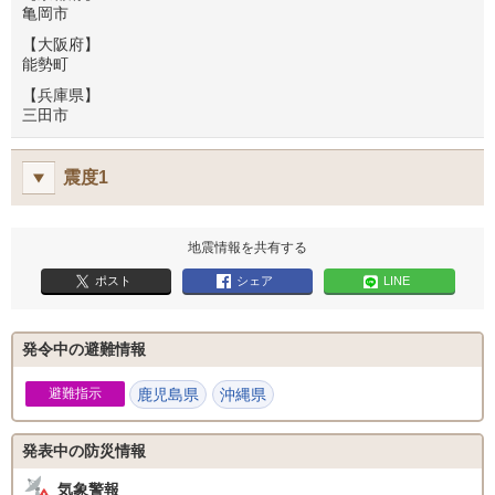
亀岡市
【大阪府】
能勢町
【兵庫県】
三田市
震度1
地震情報を共有する
ポスト
シェア
LINE
発令中の避難情報
避難指示
鹿児島県
沖縄県
発表中の防災情報
気象警報