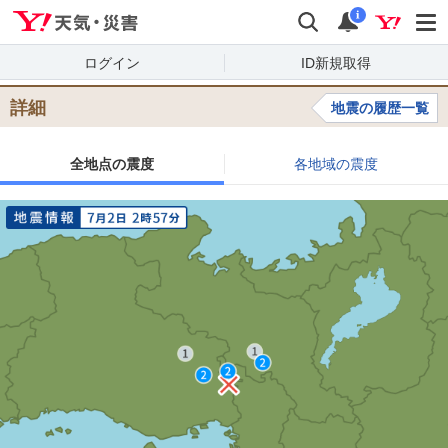
Yahoo!天気・災害
検索
通知
i
ログイン
ID新規取得
詳細
地震の履歴一覧
全地点の震度
各地域の震度