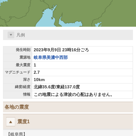
凡例
2023年9月9日 23時16分ごろ
発生時刻
岐阜県美濃中西部
震源地
1
最大震度
2.7
マグニチュード
10km
深さ
北緯35.6度/東経137.0度
緯度/経度
この地震による津波の心配はありません。
情報
各地の震度
震度1
【岐阜県】