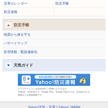
災害カレンダー
防災手帳
防災速報
防災手帳
地震から身を守る
ハザードマップ
安否情報・緊急連絡先
天気ガイド
防災速報
アプリケーションはAndroidでご利用いただけます。
Android、Androidロゴ、Google Play、Google Playロゴは、Google Inc.の
商標または登録商標です。
Yahoo!天気・災害
Yahoo! JAPAN