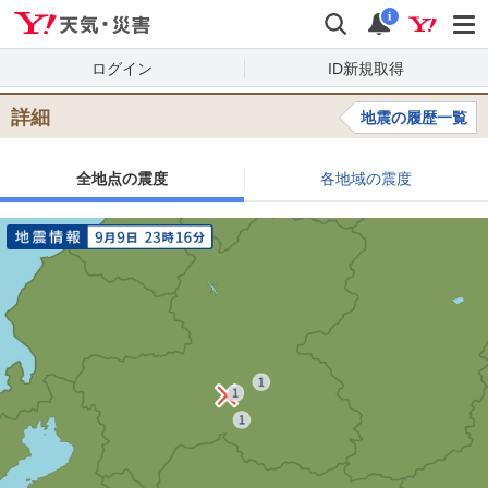
Yahoo!天気・災害
検索
通知
i
ログイン
ID新規取得
詳細
地震の履歴一覧
全地点の震度
各地域の震度