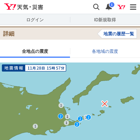
Yahoo!天気・災害
検索
通知
i
ログイン
ID新規取得
詳細
地震の履歴一覧
全地点の震度
各地域の震度