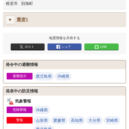
根室市
別海町
震度1
地震情報を共有する
ポスト
シェア
LINE
発令中の避難情報
避難指示
鹿児島県
沖縄県
発表中の防災情報
気象警報
危険警報
沖縄県
警報
山形県
愛媛県
高知県
大分県
宮崎県