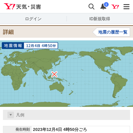
Yahoo!天気・災害
検索
通知
i
ログイン
ID新規取得
詳細
地震の履歴一覧
凡例
2023年12月4日 4時50分ごろ
発生時刻