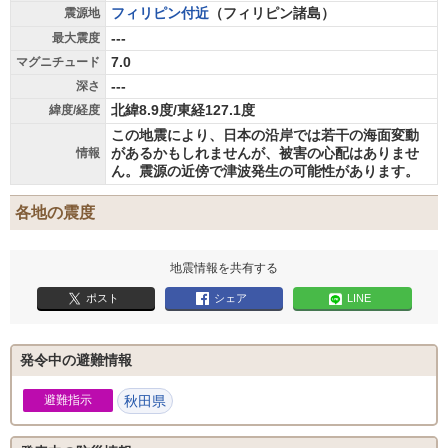
フィリピン付近
（フィリピン諸島）
震源地
---
最大震度
7.0
マグニチュード
---
深さ
北緯8.9度/東経127.1度
緯度/経度
この地震により、日本の沿岸では若干の海面変動
があるかもしれませんが、被害の心配はありませ
情報
ん。震源の近傍で津波発生の可能性があります。
各地の震度
地震情報を共有する
ポスト
シェア
LINE
発令中の避難情報
避難指示
秋田県