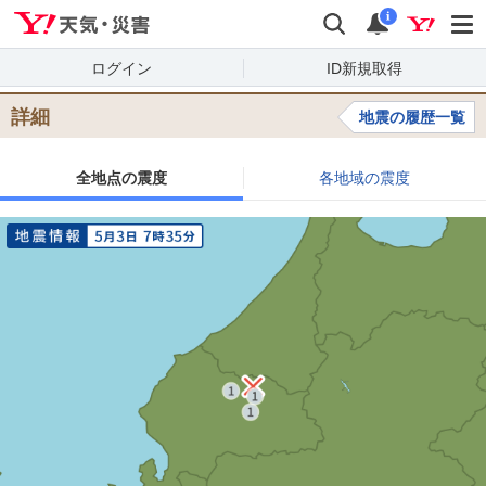
Yahoo!天気・災害
検索
通知
i
ログイン
ID新規取得
詳細
地震の履歴一覧
全地点の震度
各地域の震度