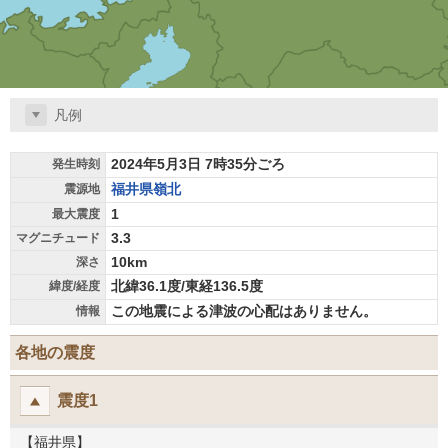
凡例
2024年5月3日 7時35分ごろ
発生時刻
福井県嶺北
震源地
1
最大震度
3.3
マグニチュード
10km
深さ
北緯36.1度/東経136.5度
緯度/経度
この地震による津波の心配はありません。
情報
各地の震度
震度1
【福井県】