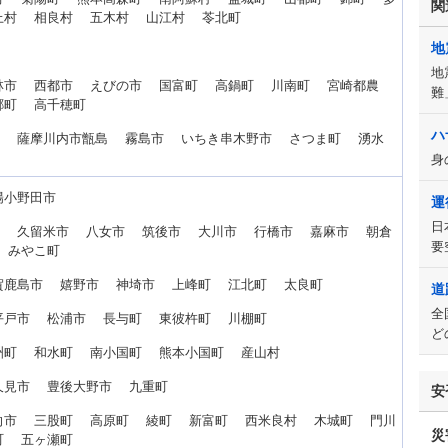
関
上村 相良村 五木村 山江村 苓北町
地
地
林市 西都市 えびの市 国富町 高鍋町 川南町 宮崎都農
難
郷町 高千穂町
ハ
市 薩摩川内市甑島 霧島市 いちき串木野市 さつま町 湧水
身
陽小野田市
運
日
市 久留米市 八女市 筑後市 大川市 行橋市 嘉麻市 朝倉
要
 みやこ町
賀鹿島市 嬉野市 神埼市 上峰町 江北町 太良町
道
全
平戸市 松浦市 長与町 東彼杵町 川棚町
ど
洲町 和水町 南小国町 熊本小国町 産山村
久見市 豊後大野市 九重町
安
向市 三股町 高原町 綾町 新富町 西米良村 木城町 門川
災
町 五ヶ瀬町