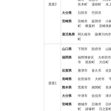
震度2
良木町 湯前町 水
大分県
日田市 竹田市
宮崎県
宮崎市 延岡市 小
町 椎葉村 宮崎美
鹿児島県
阿久根市 薩摩川内
町
山口県
下関市 防府市 山
福岡県
福岡博多区 大牟田
市 筑前町 大任町
佐賀県
唐津市 多久市 佐
長崎県
佐世保市 大村市 
震度1
熊本県
荒尾市 南関町 長
大分県
中津市 佐伯市 津
宮崎県
都城市 日南市 日
町 諸塚村 日之影