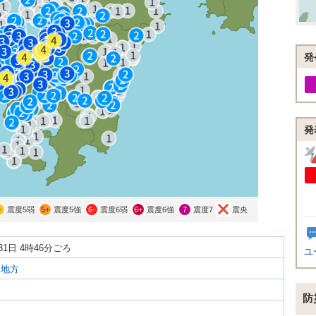
発
発
-
震度5弱
5+
震度5強
6-
震度6弱
6+
震度6強
7
震度7
震央
月31日 4時46分ごろ
ユ
本地方
防