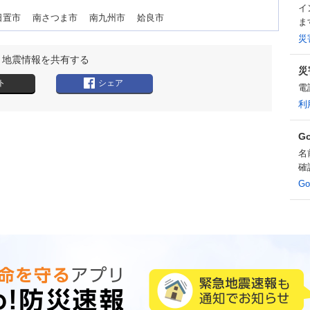
イ
日置市 南さつま市 南九州市 姶良市
ま
災
地震情報を共有する
災
ト
シェア
電
利
G
名
確
G