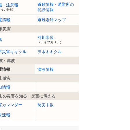
避難情報・避難所の
報・注意報
開設情報
今後の推移）
電情報
避難場所マップ
象災害
河川水位
風
（ライブカメラ）
砂災害キキクル
洪水キキクル
震・津波
震情報
津波情報
山噴火
山情報
去の災害を知る・災害に備える
害カレンダー
防災手帳
災速報