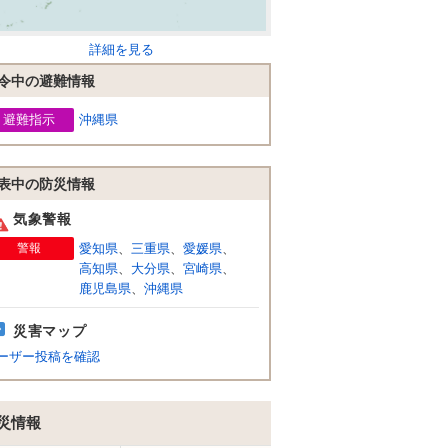
詳細を見る
令中の避難情報
避難指示
沖縄県
表中の防災情報
気象警報
警報
愛知県
、
三重県
、
愛媛県
、
高知県
、
大分県
、
宮崎県
、
鹿児島県
、
沖縄県
災害マップ
ーザー投稿を確認
災情報