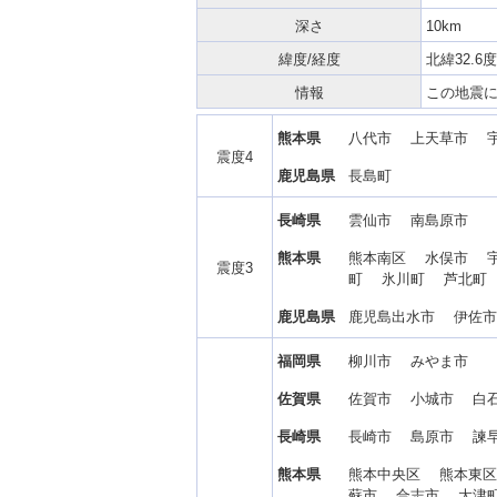
深さ
10km
緯度/経度
北緯32.6度
情報
この地震
熊本県
八代市 上天草市 
震度4
鹿児島県
長島町
長崎県
雲仙市 南島原市
熊本県
熊本南区 水俣市 
震度3
町 氷川町 芦北町
鹿児島県
鹿児島出水市 伊佐
福岡県
柳川市 みやま市
佐賀県
佐賀市 小城市 
長崎県
長崎市 島原市 諫
熊本県
熊本中央区 熊本東
蘇市 合志市 大津