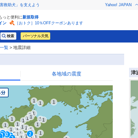
害救助犬」を支えよう
Yahoo! JAPAN
でもっと便利に
新規取得
イン
［おトク］10％OFFクーポンあります
パーソナル天気
一覧
> 地震詳細
津
各地域の震度