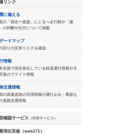
連リンク
震に備える
震の「発生〜直後」にとるべき行動や「避
」の判断や仕方について掲載
ザードマップ
の回りの災害リスクを確認
行情報
本全国で現在発生している鉄道運行情報や主
空港のフライト情報
路交通情報
国の高速道路の渋滞情報や通行止め・事故な
の道路交通情報
否確認サービス
（外部サービス）
害用伝言板（web171）