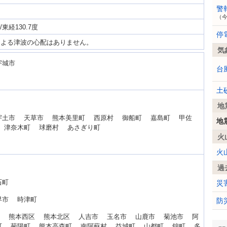
警
（
/東経130.7度
停
による津波の心配はありません。
気
宇城市
台
土
地
宇土市 天草市 熊本美里町 西原村 御船町 嘉島町 甲佐
地
 津奈木町 球磨村 あさぎり町
火
市
火
過
白石町
災
早市 時津町
防
区 熊本西区 熊本北区 人吉市 玉名市 山鹿市 菊池市 阿
町 菊陽町 熊本高森町 南阿蘇村 益城町 山都町 錦町 多