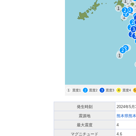
1
震度1
2
震度2
3
震度3
4
震度4
5
発生時刻
2024年5
震源地
熊本県熊
最大震度
4
マグニチュード
4.6