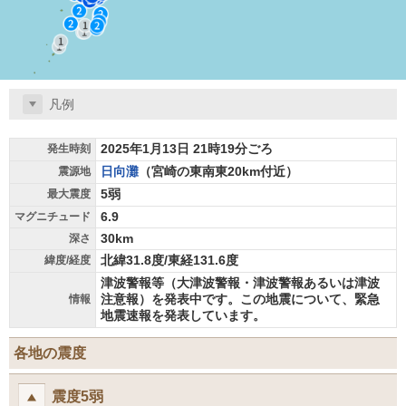
凡例
2025年1月13日 21時19分ごろ
発生時刻
日向灘
（宮崎の東南東20km付近）
震源地
5弱
最大震度
6.9
マグニチュード
30km
深さ
北緯31.8度/東経131.6度
緯度/経度
津波警報等（大津波警報・津波警報あるいは津波
注意報）を発表中です。この地震について、緊急
情報
地震速報を発表しています。
各地の震度
震度5弱