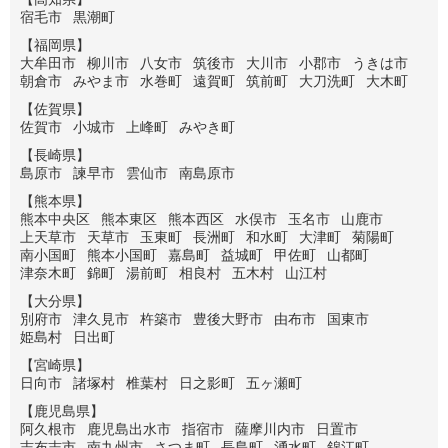
宿毛市
黒潮町
【福岡県】
大牟田市
柳川市
八女市
筑後市
大川市
小郡市
うきは市
朝倉市
みやま市
水巻町
遠賀町
筑前町
大刀洗町
大木町
【佐賀県】
佐賀市
小城市
上峰町
みやき町
【長崎県】
島原市
諫早市
雲仙市
南島原市
【熊本県】
熊本中央区
熊本東区
熊本西区
水俣市
玉名市
山鹿市
上天草市
天草市
玉東町
長洲町
和水町
大津町
菊陽町
南小国町
熊本小国町
嘉島町
益城町
甲佐町
山都町
津奈木町
錦町
湯前町
相良村
五木村
山江村
【大分県】
別府市
津久見市
杵築市
豊後大野市
由布市
国東市
姫島村
日出町
【宮崎県】
日向市
諸塚村
椎葉村
日之影町
五ヶ瀬町
【鹿児島県】
阿久根市
鹿児島出水市
指宿市
薩摩川内市
日置市
志布志市
南九州市
さつま町
長島町
湧水町
錦江町