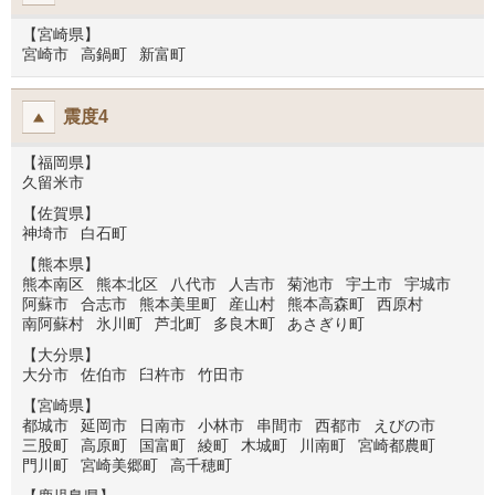
【宮崎県】
宮崎市
高鍋町
新富町
震度4
【福岡県】
久留米市
【佐賀県】
神埼市
白石町
【熊本県】
熊本南区
熊本北区
八代市
人吉市
菊池市
宇土市
宇城市
阿蘇市
合志市
熊本美里町
産山村
熊本高森町
西原村
南阿蘇村
氷川町
芦北町
多良木町
あさぎり町
【大分県】
大分市
佐伯市
臼杵市
竹田市
【宮崎県】
都城市
延岡市
日南市
小林市
串間市
西都市
えびの市
三股町
高原町
国富町
綾町
木城町
川南町
宮崎都農町
門川町
宮崎美郷町
高千穂町