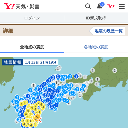
Yahoo!天気・災害
検索
通知
i
ログイン
ID新規取得
詳細
地震の履歴一覧
全地点の震度
各地域の震度