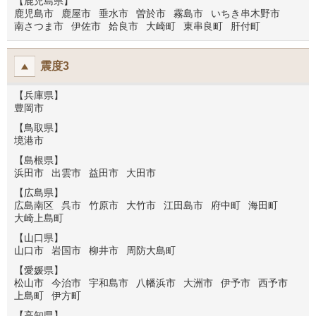
【鹿児島県】
鹿児島市
鹿屋市
垂水市
曽於市
霧島市
いちき串木野市
南さつま市
伊佐市
姶良市
大崎町
東串良町
肝付町
震度3
【兵庫県】
豊岡市
【鳥取県】
境港市
【島根県】
浜田市
出雲市
益田市
大田市
【広島県】
広島南区
呉市
竹原市
大竹市
江田島市
府中町
海田町
大崎上島町
【山口県】
山口市
岩国市
柳井市
周防大島町
【愛媛県】
松山市
今治市
宇和島市
八幡浜市
大洲市
伊予市
西予市
上島町
伊方町
【高知県】