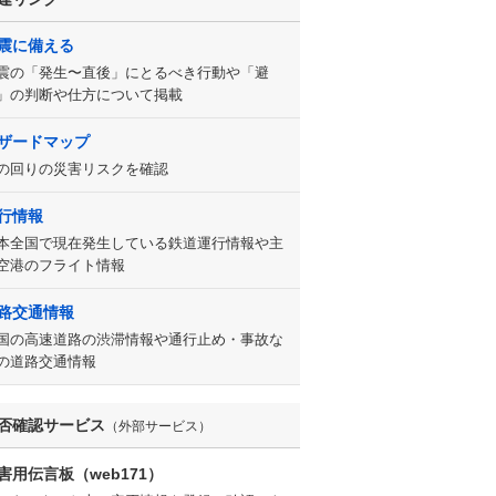
震に備える
震の「発生〜直後」にとるべき行動や「避
」の判断や仕方について掲載
ザードマップ
の回りの災害リスクを確認
行情報
本全国で現在発生している鉄道運行情報や主
空港のフライト情報
路交通情報
国の高速道路の渋滞情報や通行止め・事故な
の道路交通情報
否確認サービス
（外部サービス）
害用伝言板（web171）