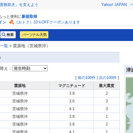
害救助犬」を支えよう
Yahoo! JAPAN
でもっと便利に
新規取得
イン
［おトク］10％OFFクーポンあります
パーソナル天気
一覧
> 震源地（茨城県沖）
）
替え：
津
[
前の100件
|
次の100件
]
震源地
マグニチュード
最大震度
茨城県沖
3.8
2
茨城県沖
3.6
3
茨城県沖
4.1
3
茨城県沖
3.8
1
茨城県沖
3.8
2
茨城県沖
4.1
1