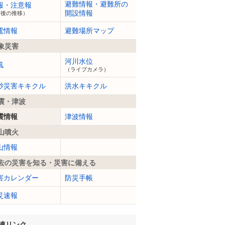
避難情報・避難所の
報・注意報
開設情報
今後の推移）
電情報
避難場所マップ
象災害
河川水位
風
（ライブカメラ）
砂災害キキクル
洪水キキクル
震・津波
震情報
津波情報
山噴火
山情報
去の災害を知る・災害に備える
害カレンダー
防災手帳
災速報
連リンク