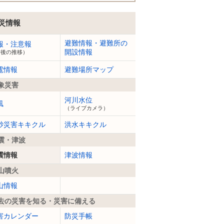
災情報
避難情報・避難所の
報・注意報
開設情報
今後の推移）
電情報
避難場所マップ
象災害
河川水位
風
（ライブカメラ）
砂災害キキクル
洪水キキクル
震・津波
震情報
津波情報
山噴火
山情報
去の災害を知る・災害に備える
害カレンダー
防災手帳