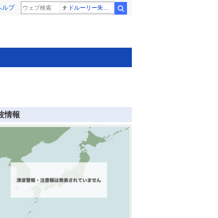
ヘルプ
ドルーリー朱瑛里 木田美緒莉
検索
波情報