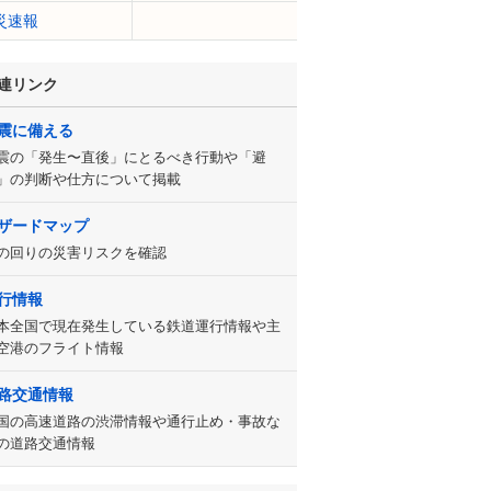
災速報
連リンク
震に備える
震の「発生〜直後」にとるべき行動や「避
」の判断や仕方について掲載
ザードマップ
の回りの災害リスクを確認
行情報
本全国で現在発生している鉄道運行情報や主
空港のフライト情報
路交通情報
国の高速道路の渋滞情報や通行止め・事故な
の道路交通情報