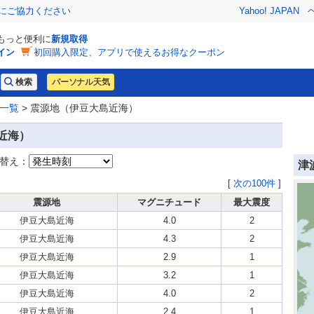
金にご協力ください
Yahoo! JAPAN
でもっと便利に
新規取得
イン
初回購入限定、アプリで使えるお得なクーポン
パーソナル天気
一覧
> 震源地（伊豆大島近海）
近海）
替え：
津
[
次の100件
]
震源地
マグニチュード
最大震度
伊豆大島近海
4.0
2
伊豆大島近海
4.3
2
伊豆大島近海
2.9
1
伊豆大島近海
3.2
1
伊豆大島近海
4.0
2
伊豆大島近海
2.4
1