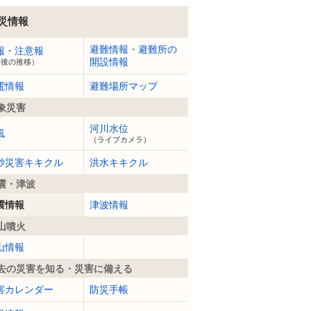
災情報
避難情報・避難所の
報・注意報
開設情報
今後の推移）
電情報
避難場所マップ
象災害
河川水位
風
（ライブカメラ）
砂災害キキクル
洪水キキクル
震・津波
震情報
津波情報
山噴火
山情報
去の災害を知る・災害に備える
害カレンダー
防災手帳