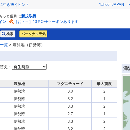
クに生き抜くヒント
Yahoo! JAPAN
でもっと便利に
新規取得
イン
［おトク］10％OFFクーポンあります
パーソナル天気
一覧
> 震源地（伊勢湾）
替え：
津
震源地
マグニチュード
最大震度
伊勢湾
3.0
2
伊勢湾
3.2
1
伊勢湾
3.3
2
伊勢湾
2.7
1
伊勢湾
3.3
2
伊勢湾
3.2
2