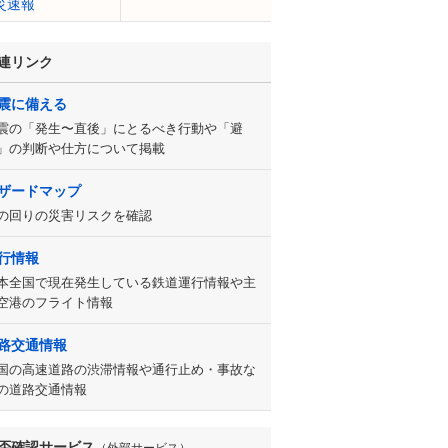
災速報
連リンク
震に備える
震の「発生〜直後」にとるべき行動や「避
」の判断や仕方について掲載
ザードマップ
の回りの災害リスクを確認
行情報
本全国で現在発生している鉄道運行情報や主
空港のフライト情報
路交通情報
国の高速道路の渋滞情報や通行止め・事故な
の道路交通情報
否確認サービス