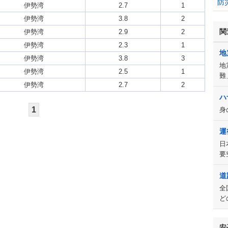
防
伊勢湾
2.7
1
伊勢湾
3.8
2
関
伊勢湾
2.9
2
伊勢湾
2.3
1
地
伊勢湾
3.8
3
地
伊勢湾
2.5
1
難
伊勢湾
2.7
2
ハ
1
身
運
日
要
道
全
ど
安