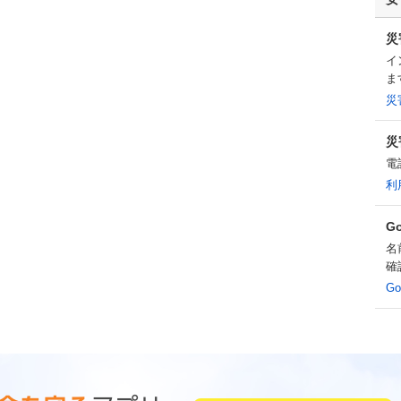
災
イ
ま
災
災
電
利
G
名
確
G