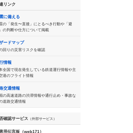
連リンク
震に備える
震の「発生〜直後」にとるべき行動や「避
」の判断や仕方について掲載
ザードマップ
の回りの災害リスクを確認
行情報
本全国で現在発生している鉄道運行情報や主
空港のフライト情報
路交通情報
国の高速道路の渋滞情報や通行止め・事故な
の道路交通情報
否確認サービス
（外部サービス）
害用伝言板（web171）