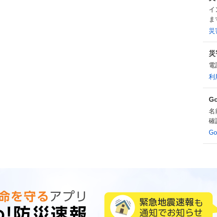
イ
ま
災
災
電
利
G
名
確
G