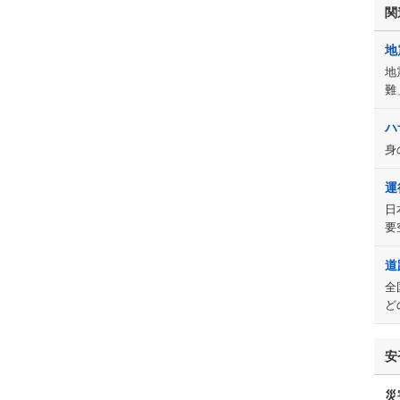
関
地
地
難
ハ
身
運
日
要
道
全
ど
安
災