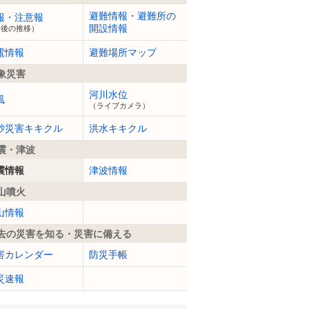
避難情報・避難所の
報・注意報
開設情報
今後の推移）
電情報
避難場所マップ
象災害
河川水位
風
（ライブカメラ）
砂災害キキクル
洪水キキクル
震・津波
震情報
津波情報
山噴火
山情報
去の災害を知る・災害に備える
害カレンダー
防災手帳
災速報