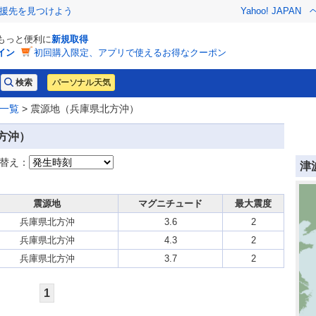
援先を見つけよう
Yahoo! JAPAN
でもっと便利に
新規取得
イン
初回購入限定、アプリで使えるお得なクーポン
パーソナル天気
一覧
> 震源地（兵庫県北方沖）
方沖）
替え：
津
震源地
マグニチュード
最大震度
兵庫県北方沖
3.6
2
兵庫県北方沖
4.3
2
兵庫県北方沖
3.7
2
1