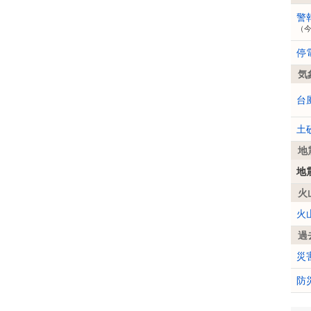
警
（
停
気
台
土
地
地
火
火
過
災
防