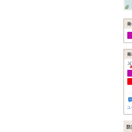
発
発
ユ
防