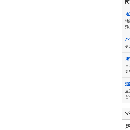
関
地
地
難
ハ
身
運
日
要
道
全
ど
安
災