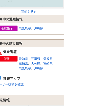
詳細を見る
令中の避難情報
避難指示
鹿児島県
、
沖縄県
表中の防災情報
気象警報
警報
愛知県
、
三重県
、
愛媛県
、
高知県
、
大分県
、
宮崎県
、
鹿児島県
、
沖縄県
災害マップ
ーザー投稿を確認
災情報