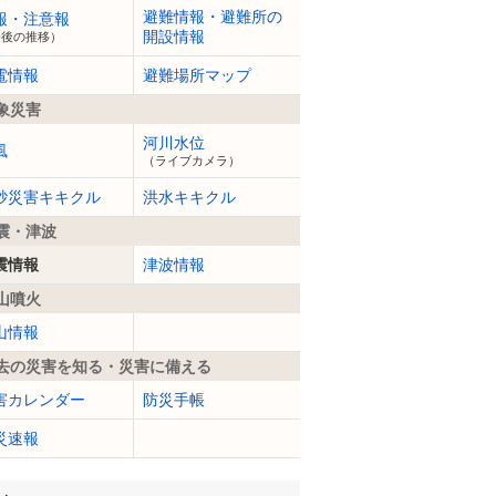
避難情報・避難所の
報・注意報
開設情報
今後の推移）
電情報
避難場所マップ
象災害
河川水位
風
（ライブカメラ）
砂災害キキクル
洪水キキクル
震・津波
震情報
津波情報
山噴火
山情報
去の災害を知る・災害に備える
害カレンダー
防災手帳
災速報