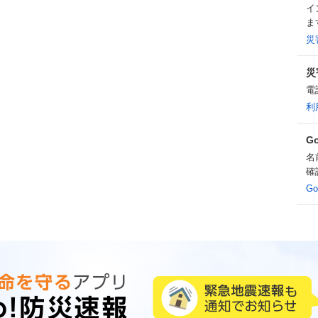
イ
ま
災
災
電
利
G
名
確
G