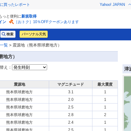
際に買ったレポート
Yahoo! JAPAN
でもっと便利に
新規取得
イン
［おトク］10％OFFクーポンあります
パーソナル天気
一覧
> 震源地（熊本県球磨地方）
磨地方）
替え：
津
震源地
マグニチュード
最大震度
熊本県球磨地方
3.1
1
熊本県球磨地方
2.0
1
熊本県球磨地方
2.5
1
熊本県球磨地方
2.8
2
熊本県球磨地方
2.4
1
熊本県球磨地方
2.5
1