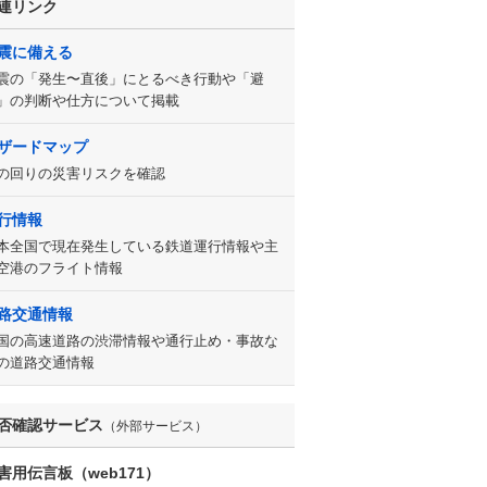
連リンク
震に備える
震の「発生〜直後」にとるべき行動や「避
」の判断や仕方について掲載
ザードマップ
の回りの災害リスクを確認
行情報
本全国で現在発生している鉄道運行情報や主
空港のフライト情報
路交通情報
国の高速道路の渋滞情報や通行止め・事故な
の道路交通情報
否確認サービス
（外部サービス）
害用伝言板（web171）