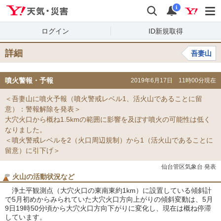
Yahoo!天気・災害
検索
通知
i
ログイン
ID新規取得
詳細
吾妻山
噴火警報・予報
2019年6月17日 11時00分現在
＜吾妻山に噴火予報（噴火警戒レベル1、活火山であることに留
意）：警報解除を発表＞
大穴火口から概ね1.5kmの範囲に影響を及ぼす噴火の可能性は低く
なりました。
＜噴火警戒レベルを2（火口周辺規制）から1（活火山であることに
留意）に引下げ＞
仙台管区気象台 発表
火山の活動状況など
浄土平観測点（大穴火口の東南東約1km）に設置している傾斜計
で5月初めからみられていた大穴火口方向上がりの傾斜変動は、5月
9日19時50分頃から大穴火口方向下がりに変化し、現在は概ね停滞
しています。