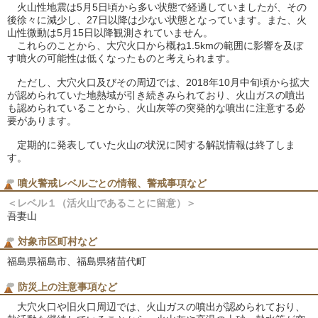
火山性地震は5月5日頃から多い状態で経過していましたが、その
後徐々に減少し、27日以降は少ない状態となっています。また、火
山性微動は5月15日以降観測されていません。
これらのことから、大穴火口から概ね1.5kmの範囲に影響を及ぼ
す噴火の可能性は低くなったものと考えられます。
ただし、大穴火口及びその周辺では、2018年10月中旬頃から拡大
が認められていた地熱域が引き続きみられており、火山ガスの噴出
も認められていることから、火山灰等の突発的な噴出に注意する必
要があります。
定期的に発表していた火山の状況に関する解説情報は終了しま
す。
噴火警戒レベルごとの情報、警戒事項など
＜レベル１（活火山であることに留意）＞
吾妻山
対象市区町村など
福島県福島市、福島県猪苗代町
防災上の注意事項など
大穴火口や旧火口周辺では、火山ガスの噴出が認められており、