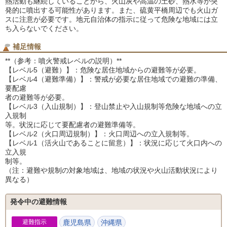
熱活動も継続していることから、火山灰や高温の土砂、熱水等が突
発的に噴出する可能性があります。また、硫黄平橋周辺でも火山ガ
スに注意が必要です。地元自治体の指示に従って危険な地域には立
ち入らないでください。
補足情報
**（参考：噴火警戒レベルの説明）**
【レベル5（避難）】：危険な居住地域からの避難等が必要。
【レベル4（避難準備）】：警戒が必要な居住地域での避難の準備、
要配慮
者の避難等が必要。
【レベル3（入山規制）】：登山禁止や入山規制等危険な地域への立
入規制
等。状況に応じて要配慮者の避難準備等。
【レベル2（火口周辺規制）】：火口周辺への立入規制等。
【レベル1（活火山であることに留意）】：状況に応じて火口内への
立入規
制等。
（注：避難や規制の対象地域は、地域の状況や火山活動状況により
異なる）
発令中の避難情報
避難指示
鹿児島県
沖縄県