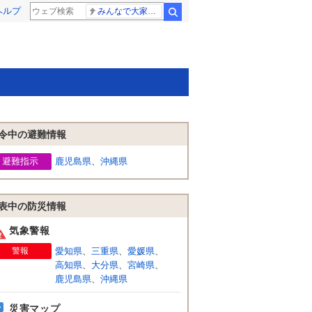
ヘルプ
みんなで大家さん 2881億円
検索
令中の避難情報
避難指示
鹿児島県
、
沖縄県
表中の防災情報
気象警報
警報
愛知県
、
三重県
、
愛媛県
、
高知県
、
大分県
、
宮崎県
、
鹿児島県
、
沖縄県
災害マップ