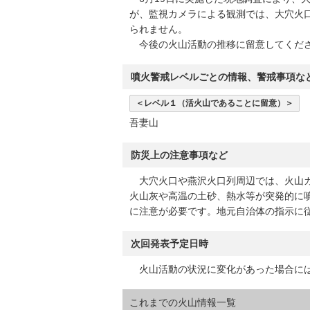
が、監視カメラによる観測では、大穴火
られません。
今後の火山活動の推移に留意してくだ
噴火警戒レベルごとの情報、警戒事項な
＜レベル１（活火山であることに留意）＞
吾妻山
防災上の注意事項など
大穴火口や燕沢火口列周辺では、火山ガ
火山灰や高温の土砂、熱水等が突発的に
に注意が必要です。地元自治体の指示に
次回発表予定日時
火山活動の状況に変化があった場合には
これまでの火山情報一覧