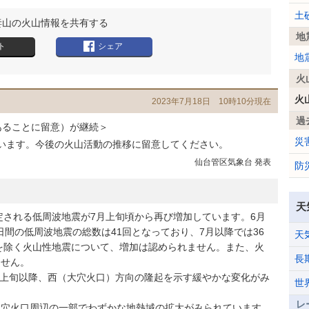
土
妻山の火山情報を共有する
地
ト
シェア
地
火
火
2023年7月18日 10時10分現在
過
あることに留意）が継続＞
災
います。今後の火山活動の推移に留意してください。
仙台管区気象台 発表
防
天
される低周波地震が7月上旬頃から再び増加しています。6月
0日間の低周波地震の総数は41回となっており、7月以降では36
天
を除く火山性地震について、増加は認められません。また、火
長
ません。
上旬以降、西（大穴火口）方向の隆起を示す緩やかな変化がみ
世
レ
大穴火口周辺の一部でわずかな地熱域の拡大がみられています