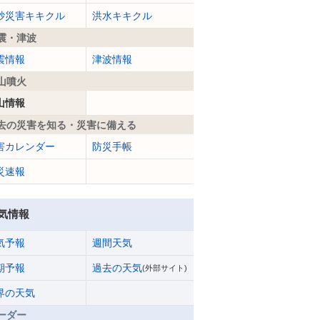
砂災害キキクル
洪水キキクル
震・津波
震情報
津波情報
山噴火
山情報
去の災害を知る・災害に備える
害カレンダー
防災手帳
災速報
気情報
気予報
週間天気
期予報
過去の天気
(外部サイト)
界の天気
ーダー