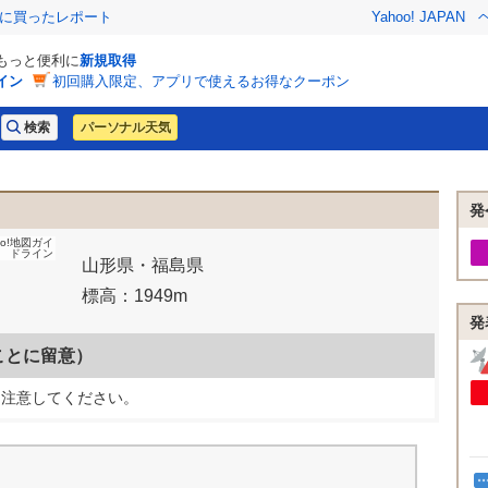
際に買ったレポート
Yahoo! JAPAN
でもっと便利に
新規取得
イン
初回購入限定、アプリで使えるお得なクーポン
パーソナル天気
発
oo!地図ガイ
ドライン
山形県・福島県
標高：1949m
発
ことに留意）
に注意してください。