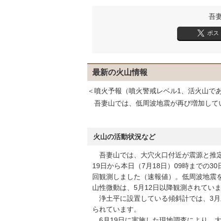
吾
ポス
最新の火山情報
＜噴火予報（噴火警戒レベル1、活火山で
吾妻山では、低周波地震が再び増加して
火山の活動状況など
吾妻山では、大穴火口付近が震源と推定
19日から本日（7月18日）09時までの3
回観測しました（速報値）。低周波地震
山性微動は、5月12日以降観測されてい
浄土平に設置している傾斜計では、3月
られています。
6月19日に実施した現地調査により、