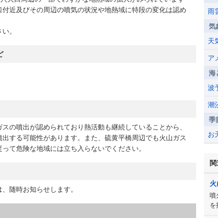
口付近及びその周辺の噴気の状況や地熱域に特段の変化は認め
雨
気
さい。
天
ど
ア
海
波
潮
季
スの噴出が認められており熱活動も継続していることから、
お
噴出する可能性があります。また、硫黄平橋周辺でも火山ガス
従って危険な地域には立ち入らないでください。
関
火
、随時お知らせします。
噴
を