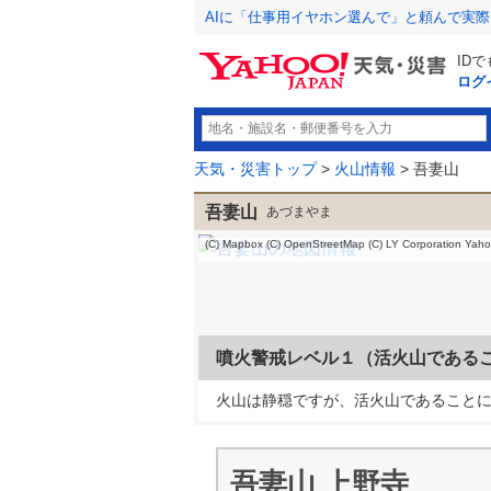
AIに「仕事用イヤホン選んで」と頼んで実
ID
ログ
天気・災害トップ
>
火山情報
> 吾妻山
吾妻山
あづまやま
(C) Mapbox
(C) OpenStreetMap
(C) LY Corporation
Yah
噴火警戒レベル１（活火山である
火山は静穏ですが、活火山であること
吾妻山 上野寺