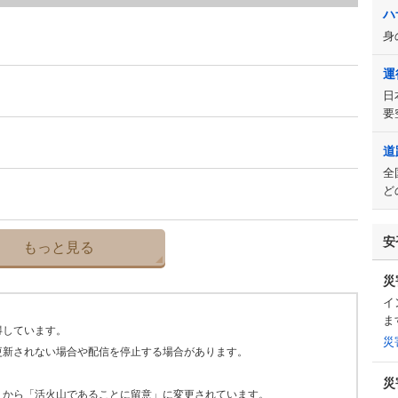
ハ
身
運
日
要
道
全
ど
安
もっと見る
災
イ
ま
得しています。
災
更新されない場合や配信を停止する場合があります。
災
」から「活火山であることに留意」に変更されています。