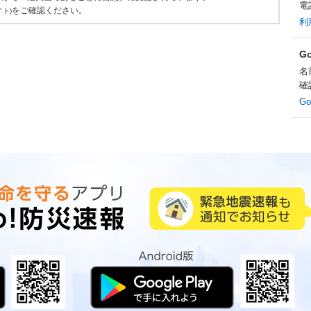
電
をご確認ください。
イト)
利
G
名
確
G