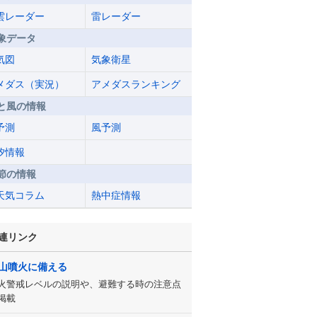
雲レーダー
雷レーダー
象データ
気図
気象衛星
メダス（実況）
アメダスランキング
と風の情報
予測
風予測
汐情報
節の情報
天気コラム
熱中症情報
連リンク
山噴火に備える
火警戒レベルの説明や、避難する時の注意点
掲載