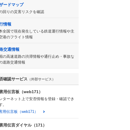
ザードマップ
の回りの災害リスクを確認
行情報
本全国で現在発生している鉄道運行情報や主
空港のフライト情報
路交通情報
国の高速道路の渋滞情報や通行止め・事故な
の道路交通情報
否確認サービス
（外部サービス）
害用伝言板（web171）
ンターネット上で安否情報を登録・確認でき
す。
害用伝言板（web171）
害用伝言ダイヤル（171）