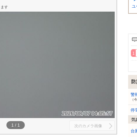
ユ
ります
防
警
（
停
気
1
/
1
次のカメラ画像
台