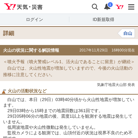
Yahoo!天気・災害
検索
通知
i
ログイン
ID新規取得
詳細
白山
火山の状況に関する解説情報
2017年11月29日 16時00分現在
＜噴火予報（噴火警戒レベル1、活火山であることに留意）が継続＞
白山では、火山性地震が増加していますので、今後の火山活動の
推移に注意してください。
気象庁地震火山部 発表
火山の活動状況など
白山では、本日（29日）03時40分頃から火山性地震が増加してい
ます。
29日03時から15時までの地震回数は361回です。
29日05時06分の地震の後、震度1以上を観測する地震は発生して
いません。
低周波地震や火山性微動は発生していません。
監視カメラによる観測では、山頂付近の状況は視界不良のため不