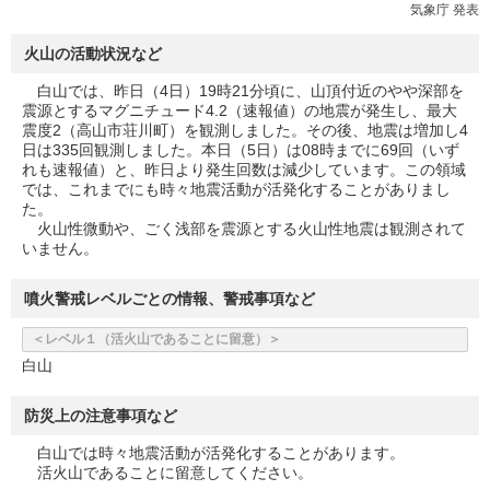
気象庁 発表
火山の活動状況など
白山では、昨日（4日）19時21分頃に、山頂付近のやや深部を
震源とするマグニチュード4.2（速報値）の地震が発生し、最大
震度2（高山市荘川町）を観測しました。その後、地震は増加し4
日は335回観測しました。本日（5日）は08時までに69回（いず
れも速報値）と、昨日より発生回数は減少しています。この領域
では、これまでにも時々地震活動が活発化することがありまし
た。
火山性微動や、ごく浅部を震源とする火山性地震は観測されて
いません。
噴火警戒レベルごとの情報、警戒事項など
＜レベル１（活火山であることに留意）＞
白山
防災上の注意事項など
白山では時々地震活動が活発化することがあります。
活火山であることに留意してください。