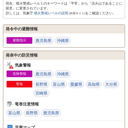
現在、噴火警戒レベル１のキーワードは「平常」から「活火山であることに
留意」に変更されています。
詳しくは、気象庁
噴火警戒レベルの説明
をご確認ください。
(外部サイト)
発令中の避難情報
避難指示
鹿児島県
沖縄県
発表中の防災情報
気象警報
危険警報
鹿児島県
沖縄県
警報
長野県
富山県
愛媛県
高知県
大分県
宮崎県
竜巻注意情報
富山県
長野県
鹿児島県
災害マップ