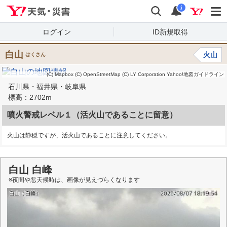
Yahoo!天気・災害
検索
通知
i
ログイン
ID新規取得
白山
火山
はくさん
(C) Mapbox
(C) OpenStreetMap
(C) LY Corporation
Yahoo!地図ガイドライン
石川県・福井県・岐阜県
標高：2702m
噴火警戒レベル１（活火山であることに留意）
火山は静穏ですが、活火山であることに注意してください。
白山 白峰
※夜間や悪天候時は、画像が見えづらくなります