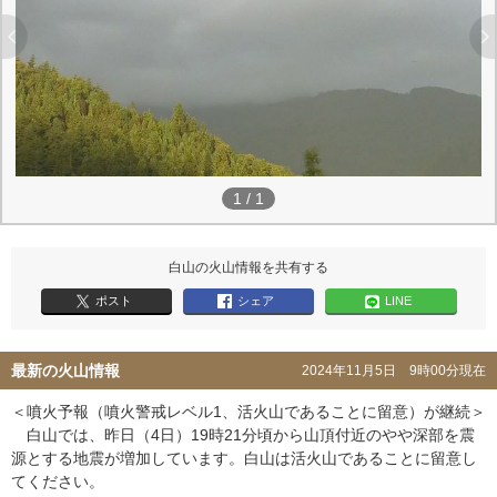
1
/
1
白山の火山情報を共有する
ポスト
シェア
LINE
最新の火山情報
2024年11月5日 9時00分現在
＜噴火予報（噴火警戒レベル1、活火山であることに留意）が継続＞
白山では、昨日（4日）19時21分頃から山頂付近のやや深部を震
源とする地震が増加しています。白山は活火山であることに留意し
てください。