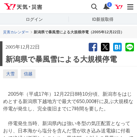
Yahoo!天気・災害
検索
通知
i
ログイン
ID新規取得
災害カレンダー
新潟県で暴風雪による大規模停電（2005年12月22日）
2005年12月22日
新潟県で暴風雪による大規模停電
大雪
信越
2005年（平成17年）12月22日8時10分頃、新潟市をはじ
めとする新潟県下越地方で最大で650,000軒に及ぶ大規模な
停電が発生し、完全復旧までに7時間を要した。
停電発生当時、新潟県内は強い冬型の気圧配置となって
おり、日本海から塩分を含んだ雪が吹き込み送電線に付着