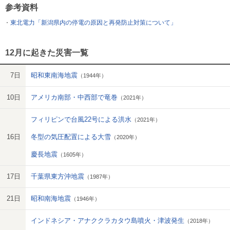
参考資料
東北電力「新潟県内の停電の原因と再発防止対策について」
12月に起きた災害一覧
7日
昭和東南海地震
（1944年）
10日
アメリカ南部・中西部で竜巻
（2021年）
フィリピンで台風22号による洪水
（2021年）
16日
冬型の気圧配置による大雪
（2020年）
慶長地震
（1605年）
17日
千葉県東方沖地震
（1987年）
21日
昭和南海地震
（1946年）
インドネシア・アナククラカタウ島噴火・津波発生
（2018年）