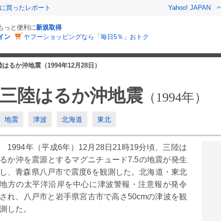
際に買ったレポート
Yahoo! JAPAN
でもっと便利に
新規取得
イン
ヤフーショッピングなら「毎日5％」おトク
陸はるか沖地震（1994年12月28日）
三陸はるか沖地震
（1994年）
地震
津波
北海道
東北
1994年（平成6年）12月28日21時19分頃、三陸は
るか沖を震源とするマグニチュード7.5の地震が発生
し、青森県八戸市で震度6を観測した。北海道・東北
地方の太平洋沿岸を中心に津波警報・注意報が発令
され、八戸市と岩手県宮古市で高さ50cmの津波を観
測した。