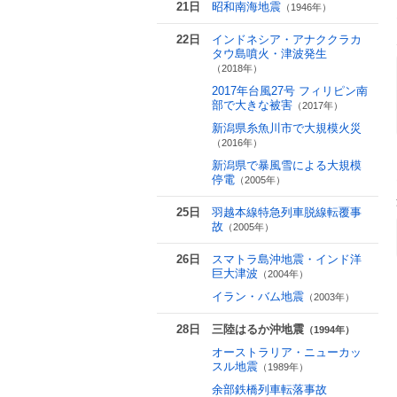
21日
昭和南海地震
（1946年）
22日
インドネシア・アナククラカ
タウ島噴火・津波発生
（2018年）
2017年台風27号 フィリピン南
部で大きな被害
（2017年）
新潟県糸魚川市で大規模火災
（2016年）
新潟県で暴風雪による大規模
停電
（2005年）
25日
羽越本線特急列車脱線転覆事
故
（2005年）
26日
スマトラ島沖地震・インド洋
巨大津波
（2004年）
イラン・バム地震
（2003年）
28日
三陸はるか沖地震
（1994年）
オーストラリア・ニューカッ
スル地震
（1989年）
余部鉄橋列車転落事故