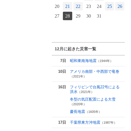
24
25
26
27
28
20
21
22
23
24
25
26
27
28
29
30
31
12月に起きた災害一覧
7日
昭和東南海地震
（1944年）
10日
アメリカ南部・中西部で竜巻
（2021年）
16日
フィリピンで台風22号による
洪水
（2021年）
冬型の気圧配置による大雪
（2020年）
慶長地震
（1605年）
17日
千葉県東方沖地震
（1987年）