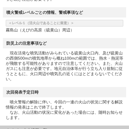
噴火警戒レベルごとの情報、警戒事項など
＜レベル１（活火山であることに留意）＞
霧島山（えびの高原（硫黄山）周辺）
防災上の注意事項など
現在活発な噴気活動がみられている硫黄山火口内、及び硫黄山
の西側500mの噴気地帯から概ね100mの範囲では、熱水・熱泥等
が飛散する可能性がありますので注意してください。また、火山
ガスにも注意が必要です。地元自治体等が行う立ち入り規制に従
うとともに、火口周辺や噴気孔の近くにはとどまらないでくださ
い。
次回発表予定日時
噴火警報の解除に伴い、今回の一連の火山の状況に関する解説
情報の発表はこれで終了します。
なお、火山活動の状況に変化があった場合には、随時お知らせ
します。