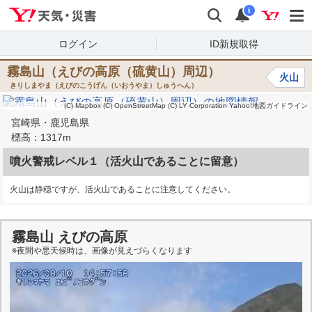
Yahoo!天気・災害
検索
通知
i
ログイン
ID新規取得
霧島山（えびの高原（硫黄山）周辺）
火山
きりしまやま（えびのこうげん（いおうやま）しゅうへん）
(C) Mapbox
(C) OpenStreetMap
(C) LY Corporation
Yahoo!地図ガイドライン
宮崎県・鹿児島県
標高：1317m
噴火警戒レベル１（活火山であることに留意）
火山は静穏ですが、活火山であることに注意してください。
霧島山 えびの高原
※夜間や悪天候時は、画像が見えづらくなります