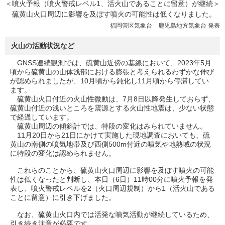
＜噴火予報（噴火警戒レベル1、活火山であることに留意）が継続＞
硫黄山火口周辺に影響を及ぼす噴火の可能性は低くなりました。
福岡管区気象台 鹿児島地方気象台 発表
火山の活動状況など
GNSS連続観測では、硫黄山近傍の基線において、2023年5月
頃から硫黄山の山体浅部における膨張と考えられるわずかな伸び
が認められましたが、10月頃から鈍化し11月頃から停滞してい
ます。
硫黄山火口付近の火山性微動は、7月8日以降発生しておらず、
硫黄山付近の浅いところを震源とする火山性地震は、少ない状態
で経過しています。
硫黄山周辺の傾斜計では、特段の変化はみられていません。
11月20日から21日にかけて実施した現地調査においても、硫
黄山の南側の噴気地帯及び西側500m付近の噴気や地熱域の状況
に特段の変化は認められません。
これらのことから、硫黄山火口周辺に影響を及ぼす噴火の可能
性は低くなったと判断し、本日（6日）11時00分に噴火予報を発
表し、噴火警戒レベルを2（火口周辺規制）から1（活火山である
ことに留意）に引き下げました。
なお、硫黄山火口内では活発な噴気活動が継続しているため、
引き続き注意が必要です。