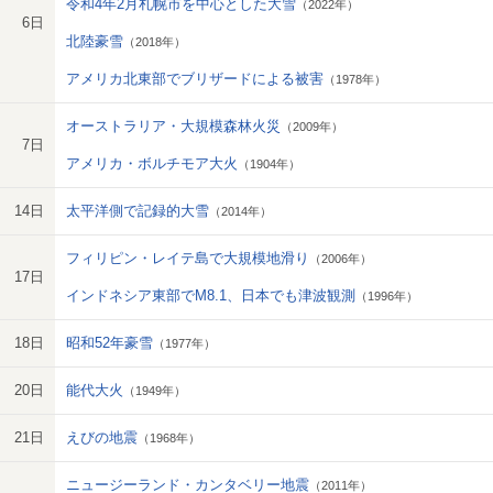
令和4年2月札幌市を中心とした大雪
（2022年）
6日
北陸豪雪
（2018年）
アメリカ北東部でブリザードによる被害
（1978年）
オーストラリア・大規模森林火災
（2009年）
7日
アメリカ・ボルチモア大火
（1904年）
14日
太平洋側で記録的大雪
（2014年）
フィリピン・レイテ島で大規模地滑り
（2006年）
17日
インドネシア東部でM8.1、日本でも津波観測
（1996年）
18日
昭和52年豪雪
（1977年）
20日
能代大火
（1949年）
21日
えびの地震
（1968年）
ニュージーランド・カンタベリー地震
（2011年）