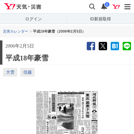
Yahoo!天気・災害
検索
通知
i
ログイン
ID新規取得
災害カレンダー
平成18年豪雪（2006年2月5日）
2006年2月5日
平成18年豪雪
大雪
信越