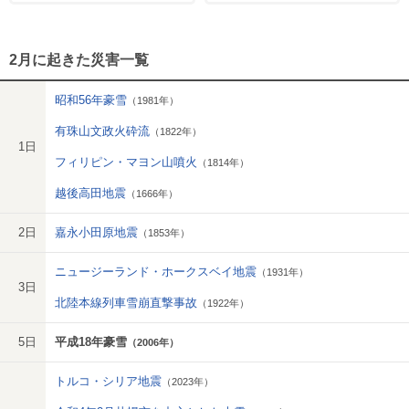
2月に起きた災害一覧
昭和56年豪雪
（1981年）
有珠山文政火砕流
（1822年）
1日
フィリピン・マヨン山噴火
（1814年）
越後高田地震
（1666年）
2日
嘉永小田原地震
（1853年）
ニュージーランド・ホークスベイ地震
（1931年）
3日
北陸本線列車雪崩直撃事故
（1922年）
5日
平成18年豪雪
（2006年）
トルコ・シリア地震
（2023年）