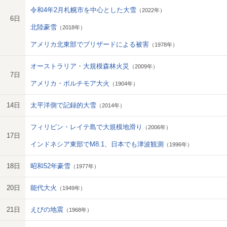
令和4年2月札幌市を中心とした大雪
（2022年）
6日
北陸豪雪
（2018年）
アメリカ北東部でブリザードによる被害
（1978年）
オーストラリア・大規模森林火災
（2009年）
7日
アメリカ・ボルチモア大火
（1904年）
14日
太平洋側で記録的大雪
（2014年）
フィリピン・レイテ島で大規模地滑り
（2006年）
17日
インドネシア東部でM8.1、日本でも津波観測
（1996年）
18日
昭和52年豪雪
（1977年）
20日
能代大火
（1949年）
21日
えびの地震
（1968年）