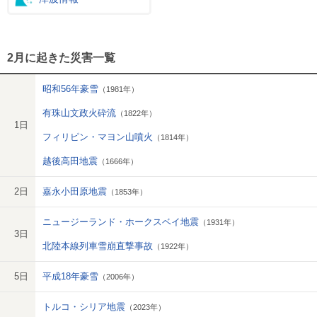
2月に起きた災害一覧
昭和56年豪雪
（1981年）
有珠山文政火砕流
（1822年）
1日
フィリピン・マヨン山噴火
（1814年）
越後高田地震
（1666年）
2日
嘉永小田原地震
（1853年）
ニュージーランド・ホークスベイ地震
（1931年）
3日
北陸本線列車雪崩直撃事故
（1922年）
5日
平成18年豪雪
（2006年）
トルコ・シリア地震
（2023年）