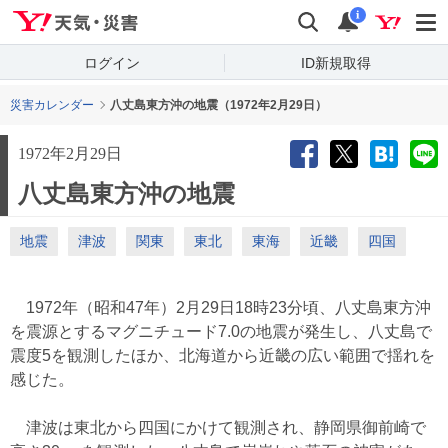
Yahoo!天気・災害
検索
通知
i
ログイン
ID新規取得
災害カレンダー
八丈島東方沖の地震（1972年2月29日）
1972年2月29日
八丈島東方沖の地震
地震
津波
関東
東北
東海
近畿
四国
1972年（昭和47年）2月29日18時23分頃、八丈島東方沖
を震源とするマグニチュード7.0の地震が発生し、八丈島で
震度5を観測したほか、北海道から近畿の広い範囲で揺れを
感じた。
津波は東北から四国にかけて観測され、静岡県御前崎で