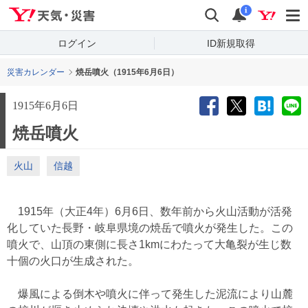
Yahoo!天気・災害
検索
通知
i
ログイン
ID新規取得
災害カレンダー
焼岳噴火（1915年6月6日）
1915年6月6日
焼岳噴火
火山
信越
1915年（大正4年）6月6日、数年前から火山活動が活発
化していた長野・岐阜県境の焼岳で噴火が発生した。この
噴火で、山頂の東側に長さ1kmにわたって大亀裂が生じ数
十個の火口が生成された。
爆風による倒木や噴火に伴って発生した泥流により山麓