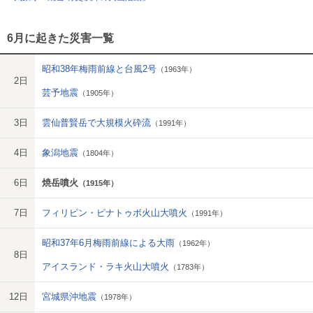
6月に起きた災害一覧
昭和38年梅雨前線と台風2号
（1963年）
2日
芸予地震
（1905年）
3日
雲仙普賢岳で大規模火砕流
（1991年）
4日
象潟地震
（1804年）
6日
焼岳噴火
（1915年）
7日
フィリピン・ピナトゥボ火山大噴火
（1991年）
昭和37年6月梅雨前線による大雨
（1962年）
8日
アイスランド・ラキ火山大噴火
（1783年）
12日
宮城県沖地震
（1978年）