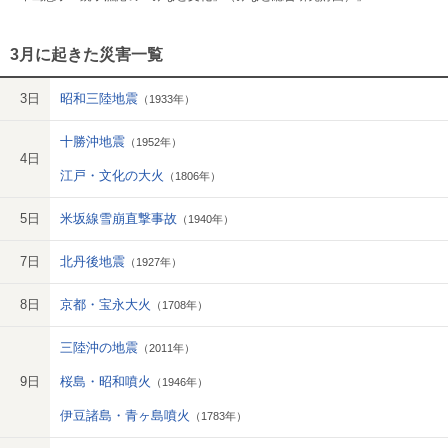
3月に起きた災害一覧
3日
昭和三陸地震
（1933年）
十勝沖地震
（1952年）
4日
江戸・文化の大火
（1806年）
5日
米坂線雪崩直撃事故
（1940年）
7日
北丹後地震
（1927年）
8日
京都・宝永大火
（1708年）
三陸沖の地震
（2011年）
9日
桜島・昭和噴火
（1946年）
伊豆諸島・青ヶ島噴火
（1783年）