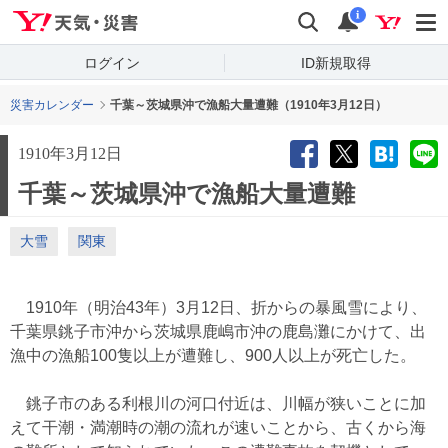
Yahoo!天気・災害
検索
通知
i
ログイン
ID新規取得
災害カレンダー
千葉～茨城県沖で漁船大量遭難（1910年3月12日）
1910年3月12日
千葉～茨城県沖で漁船大量遭難
大雪
関東
1910年（明治43年）3月12日、折からの暴風雪により、
千葉県銚子市沖から茨城県鹿嶋市沖の鹿島灘にかけて、出
漁中の漁船100隻以上が遭難し、900人以上が死亡した。
銚子市のある利根川の河口付近は、川幅が狭いことに加
えて干潮・満潮時の潮の流れが速いことから、古くから海