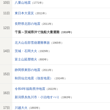
10日
八重山地震
（1771年）
11日
東日本大震災
（2011年）
長野県北部の地震
（2011年）
12日
千葉～茨城県沖で漁船大量遭難
（1910年）
北大山岳部雪崩遭難事故
（1965年）
14日
茨城・石岡大火
（1929年）
富士山延暦噴火
（800年）
静岡県東部の地震
（2011年）
15日
秋田仙北地震（強首地震）
（1914年）
令和4年福島県沖地震
（2022年）
16日
新潟県糸魚川市・小泊地すべり
（1963年）
17日
川越大火
（1893年）