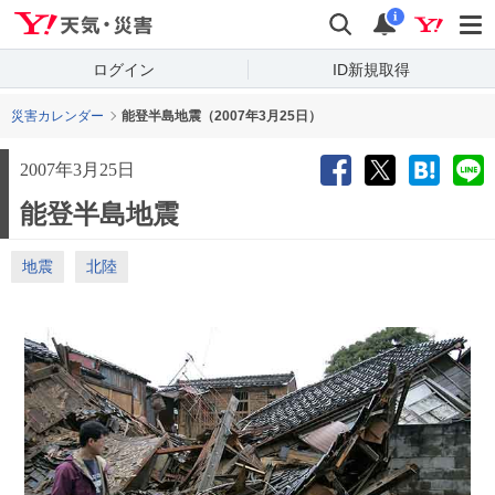
Yahoo!天気・災害
検索
通知
i
ログイン
ID新規取得
災害カレンダー
能登半島地震（2007年3月25日）
2007年3月25日
能登半島地震
地震
北陸