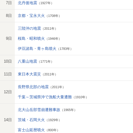
7日
北丹後地震
（1927年）
8日
京都・宝永大火
（1708年）
三陸沖の地震
（2011年）
9日
桜島・昭和噴火
（1946年）
伊豆諸島・青ヶ島噴火
（1783年）
10日
八重山地震
（1771年）
11日
東日本大震災
（2011年）
長野県北部の地震
（2011年）
12日
千葉～茨城県沖で漁船大量遭難
（1910年）
北大山岳部雪崩遭難事故
（1965年）
14日
茨城・石岡大火
（1929年）
富士山延暦噴火
（800年）