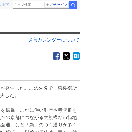
ヘルプ
ガチャピン
検索
災害カレンダーについて
大火が発生した。この火災で、禁裏御所
6
7
月
月
焼失した。
2
1
2
3
4
5
6
1
2
を拡張、これに伴い町屋や寺院群を
現在の京都につながる大規模な市街地
9
7
8
9
10
11
12
13
5
6
7
8
9
高倉通」など「新」のつく通りが多く
16
14
15
16
17
18
19
20
12
13
14
15
1