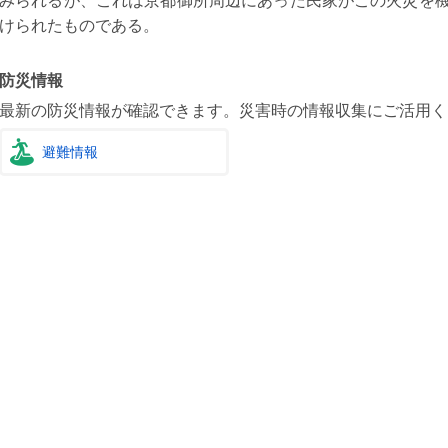
みられるが、これは京都御所周辺にあった民家がこの火災を
9
20
21
22
23
24
25
17
18
19
20
21
22
けられたものである。
6
27
28
29
30
24
25
26
27
28
29
防災情報
31
最新の防災情報が確認できます。災害時の情報収集にご活用く
避難情報