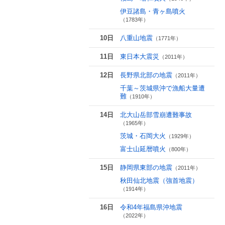
伊豆諸島・青ヶ島噴火
（1783年）
10日
八重山地震
（1771年）
11日
東日本大震災
（2011年）
12日
長野県北部の地震
（2011年）
千葉～茨城県沖で漁船大量遭
難
（1910年）
14日
北大山岳部雪崩遭難事故
（1965年）
茨城・石岡大火
（1929年）
富士山延暦噴火
（800年）
15日
静岡県東部の地震
（2011年）
秋田仙北地震（強首地震）
（1914年）
16日
令和4年福島県沖地震
（2022年）