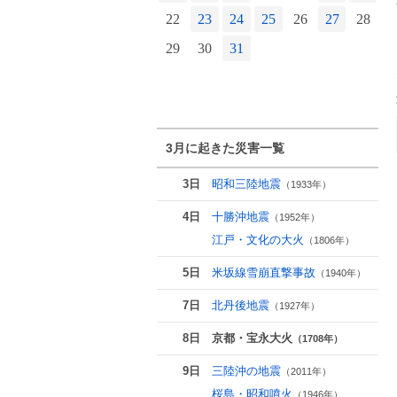
24
25
26
27
28
22
23
24
25
26
27
28
1
29
30
31
2
3月に起きた災害一覧
3日
昭和三陸地震
（1933年）
4日
十勝沖地震
（1952年）
江戸・文化の大火
（1806年）
5日
米坂線雪崩直撃事故
（1940年）
7日
北丹後地震
（1927年）
8日
京都・宝永大火
（1708年）
9日
三陸沖の地震
（2011年）
桜島・昭和噴火
（1946年）