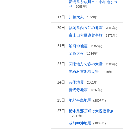
新潟県糸魚川市・小泊地すべ
り
（1963年）
17日
川越大火
（1893年）
20日
福岡県西方沖の地震
（2005年）
富士山大量遭難事故
（1972年）
21日
浦河沖地震
（1982年）
函館大火
（1934年）
23日
関東地方で春の大雪
（1986年）
赤石村雪泥流災害
（1945年）
24日
芸予地震
（2001年）
善光寺地震
（1847年）
25日
能登半島地震
（2007年）
27日
栃木県那須町で大規模雪崩
（2017年）
越前岬沖地震
（1963年）