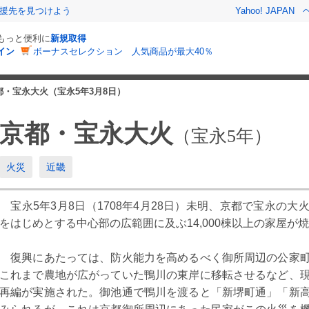
援先を見つけよう
Yahoo! JAPAN
でもっと便利に
新規取得
イン
ボーナスセレクション 人気商品が最大40％
都・宝永大火（宝永5年3月8日）
京都・宝永大火
（宝永5年）
火災
近畿
宝永5年3月8日（1708年4月28日）未明、京都で宝永の
4
5
月
月
をはじめとする中心部の広範囲に及ぶ14,000棟以上の家屋が
1
2
3
4
1
復興にあたっては、防火能力を高めるべく御所周辺の公家町
これまで農地が広がっていた鴨川の東岸に移転させるなど、
5
6
7
8
9
10
11
3
4
5
6
7
8
再編が実施された。御池通で鴨川を渡ると「新堺町通」「新
2
13
14
15
16
17
18
10
11
12
13
14
15