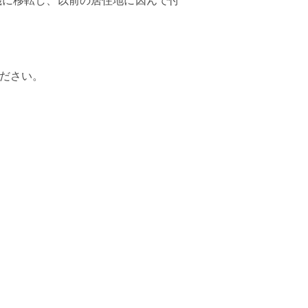
機に移転し、以前の居住地に因んで付
23
21
22
23
24
25
26
27
19
20
21
22
2
30
28
29
30
26
27
28
29
3
ださい。