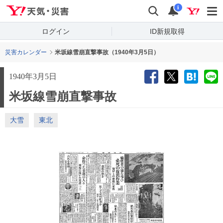
Yahoo!天気・災害
検索
通知
i
ログイン
ID新規取得
災害カレンダー
米坂線雪崩直撃事故（1940年3月5日）
1940年3月5日
米坂線雪崩直撃事故
大雪
東北