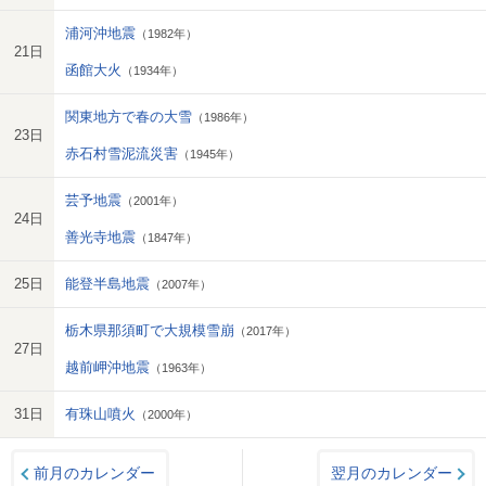
浦河沖地震
（1982年）
21日
函館大火
（1934年）
関東地方で春の大雪
（1986年）
23日
赤石村雪泥流災害
（1945年）
芸予地震
（2001年）
24日
善光寺地震
（1847年）
25日
能登半島地震
（2007年）
栃木県那須町で大規模雪崩
（2017年）
27日
越前岬沖地震
（1963年）
31日
有珠山噴火
（2000年）
前月のカレンダー
翌月のカレンダー