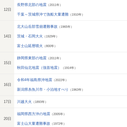
長野県北部の地震
（2011年）
12日
千葉～茨城県沖で漁船大量遭難
（1910年）
北大山岳部雪崩遭難事故
（1965年）
14日
茨城・石岡大火
（1929年）
富士山延暦噴火
（800年）
静岡県東部の地震
（2011年）
15日
秋田仙北地震（強首地震）
（1914年）
令和4年福島県沖地震
（2022年）
16日
新潟県糸魚川市・小泊地すべり
（1963年）
17日
川越大火
（1893年）
福岡県西方沖の地震
（2005年）
20日
富士山大量遭難事故
（1972年）