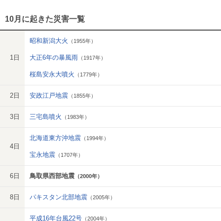
10月に起きた災害一覧
昭和新潟大火
（1955年）
1日
大正6年の暴風雨
（1917年）
桜島安永大噴火
（1779年）
2日
安政江戸地震
（1855年）
3日
三宅島噴火
（1983年）
北海道東方沖地震
（1994年）
4日
宝永地震
（1707年）
6日
鳥取県西部地震
（2000年）
8日
パキスタン北部地震
（2005年）
平成16年台風22号
（2004年）