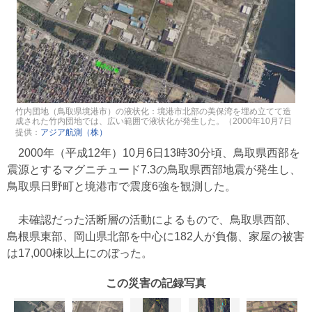
竹内団地（鳥取県境港市）の液状化：境港市北部の美保湾を埋め立てて造
成された竹内団地では、広い範囲で液状化が発生した。（2000年10月7日
撮影）
提供：
アジア航測（株）
2000年（平成12年）10月6日13時30分頃、鳥取県西部を
震源とするマグニチュード7.3の鳥取県西部地震が発生し、
鳥取県日野町と境港市で震度6強を観測した。
未確認だった活断層の活動によるもので、鳥取県西部、
島根県東部、岡山県北部を中心に182人が負傷、家屋の被害
は17,000棟以上にのぼった。
この災害の記録写真