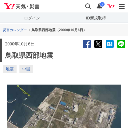
Yahoo!天気・災害
検索
通知
i
ログイン
ID新規取得
災害カレンダー
鳥取県西部地震（2000年10月6日）
2000年10月6日
鳥取県西部地震
地震
中国