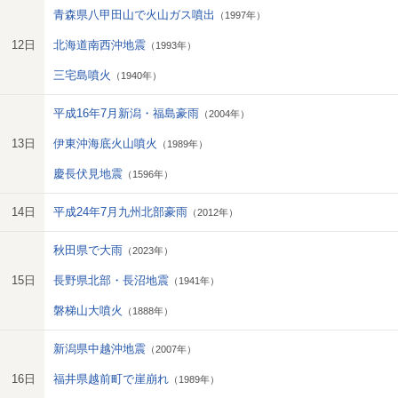
青森県八甲田山で火山ガス噴出
（1997年）
12日
北海道南西沖地震
（1993年）
三宅島噴火
（1940年）
平成16年7月新潟・福島豪雨
（2004年）
13日
伊東沖海底火山噴火
（1989年）
慶長伏見地震
（1596年）
14日
平成24年7月九州北部豪雨
（2012年）
秋田県で大雨
（2023年）
15日
長野県北部・長沼地震
（1941年）
磐梯山大噴火
（1888年）
新潟県中越沖地震
（2007年）
16日
福井県越前町で崖崩れ
（1989年）