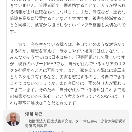
きていません。管理者間で一層連携することで、人々が得られ
る情報がより正確なものになります。また、病院など、重要な
施設を高所に設置することなども大切です。被害を軽減するこ
とと同様に、被害から復旧しやすいインフラ整備も大切なので
す。
一方で、今を生きている我々は、各自でどのような対策がで
きるのか。理想を言えば「浸水しやすい場所には住まない」。
みんながそうするには日本は狭く、現実問題として難しいです
が、現行のハザードMAPでも、自分が住んでいるエリアのリス
クを把握することは可能です。また、家を立てる際には施工主
とリスクを共有するなど、災害を想定するのも、各自でできる
ことではないでしょうか。また今日では、雨の降り方が変わっ
てきています。そのため「自分が住んでいる場所はこれまで雨
の被害がないから安心」という考えを持っているのならば、そ
れは非常に危険なことだと言えます。
湧川 勝己
一般財団法人 国土技術研究センター 常任参与／京都大学防災研
究所 客員教授