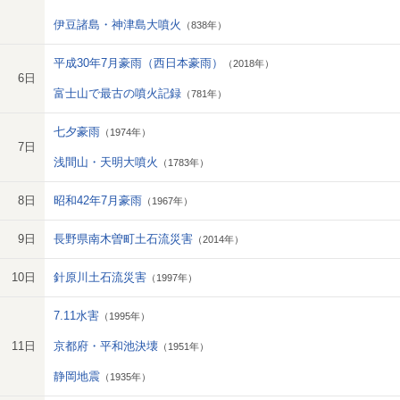
伊豆諸島・神津島大噴火
（838年）
平成30年7月豪雨（西日本豪雨）
（2018年）
6日
富士山で最古の噴火記録
（781年）
七夕豪雨
（1974年）
7日
浅間山・天明大噴火
（1783年）
8日
昭和42年7月豪雨
（1967年）
9日
長野県南木曽町土石流災害
（2014年）
10日
針原川土石流災害
（1997年）
7.11水害
（1995年）
11日
京都府・平和池決壊
（1951年）
静岡地震
（1935年）