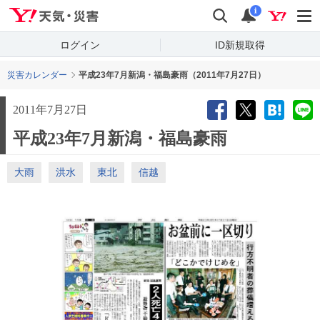
Yahoo!天気・災害
検索
通知
i
ログイン
ID新規取得
災害カレンダー
平成23年7月新潟・福島豪雨（2011年7月27日）
2011年7月27日
平成23年7月新潟・福島豪雨
大雨
洪水
東北
信越