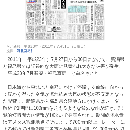
河北新報 平成23年（2011年）7月31日（日曜日）
提供：
河北新報社
2011年（平成23年）7月27日から30日にかけて、新潟県
と福島県では記録的な大雨に見舞われ大きな被害が発生、
「平成23年7月新潟・福島豪雨」と命名された。
日本海から東北地方南部にかけて停滞する前線に向かっ
て暖かく湿った空気が流れ込み大気の状態が不安定となっ
た影響で、新潟県から福島県会津地方にかけてはレーダー
解析で1時間に100mmを超えるような猛烈な雨が続き、記
録的短時間大雨情報が相次いで発表された。期間総降水量
はアメダス観測地点で所によって700mm以上、レーダーに
よる解析では新潟県三条市と福島県只見町で1,000mmを超