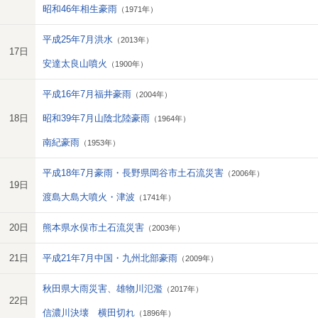
昭和46年相生豪雨
（1971年）
平成25年7月洪水
（2013年）
17日
安達太良山噴火
（1900年）
平成16年7月福井豪雨
（2004年）
18日
昭和39年7月山陰北陸豪雨
（1964年）
南紀豪雨
（1953年）
平成18年7月豪雨・長野県岡谷市土石流災害
（2006年）
19日
渡島大島大噴火・津波
（1741年）
20日
熊本県水俣市土石流災害
（2003年）
21日
平成21年7月中国・九州北部豪雨
（2009年）
秋田県大雨災害、雄物川氾濫
（2017年）
22日
信濃川決壊 横田切れ
（1896年）