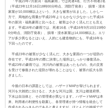
「平成23年7月新潟・福島豪雨」では死者4名、行方不明者2名
（平成23年12月16日18時00分時点、消防庁発表）、損壊・浸水
家屋が10,000棟以上という、大きな被害が出ました。しかし一
方で、局地的な雨量が平成23年よりもかなり少なかった平成16
年の新潟・福島豪雨と比べると、被害は小さく済んだとも言え
ます。平成16年の豪雨では、死者16名（平成16年9月10日15時0
0分時点、消防庁発表）、損壊・浸水家屋は14,000棟以上。エリ
アが多少異なるとはいえ、人的にも建造物的にも、平成16年を
下回ったのです。
平成23年の被害が少なく済んだ、大きな要因の一つが堤防の
存在です。平成16年の際に決壊した場所はしっかり修復済み。
平成23年の豪雨では、河川内の被害はあったものの、先の災害
を受けて修復された堤防が壊れることはなく、被害の拡大を防
ぎました。
今後の日本の課題としては、ハザードMAPが挙げられます。
河川を大雑把に分けると、大きな河川は国、支川は都道府県、
下水は自治体と、その管理者が異なります。ハザードMAPは本
来、利用者の利便性を勘案し、各管理者が持つ情報を統合して
作成されるべきものであると考えますが、ほとんどの地域でで