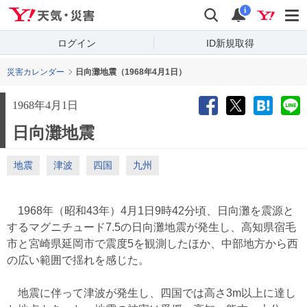
Yahoo!天気・災害
検索
通知
i
ログイン
ID新規取得
災害カレンダー
日向灘地震（1968年4月1日）
1968年4月1日
日向灘地震
地震
津波
四国
九州
1968年（昭和43年）4月1日9時42分頃、日向灘を震源と
するマグニチュード7.5の日向灘地震が発生し、高知県宿毛
市と宮崎県延岡市で震度5を観測したほか、中部地方から西
の広い範囲で揺れを感じた。
地震に伴って津波が発生し、四国では高さ3m以上に達し