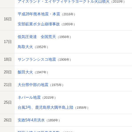
アイスランド・エイヤフィヤトラヨークトル火山噴火
（2010年）
平成28年熊本地震・本震
（2016年）
16日
安部鉱業ボタ山崩壊事故
（1955年）
低気圧発達 全国荒天
（1956年）
17日
鳥取大火
（1952年）
18日
サンフランシスコ地震
（1906年）
20日
飯田大火
（1947年）
21日
大分県中部の地震
（1975年）
ネパール地震
（2015年）
25日
台風3号、鹿児島県大隅半島上陸
（1956年）
26日
安政5年4月洪水
（1858年）