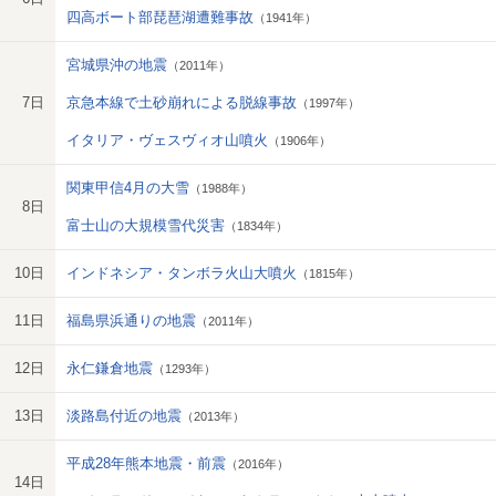
四高ボート部琵琶湖遭難事故
（1941年）
宮城県沖の地震
（2011年）
7日
京急本線で土砂崩れによる脱線事故
（1997年）
イタリア・ヴェスヴィオ山噴火
（1906年）
関東甲信4月の大雪
（1988年）
8日
富士山の大規模雪代災害
（1834年）
10日
インドネシア・タンボラ火山大噴火
（1815年）
11日
福島県浜通りの地震
（2011年）
12日
永仁鎌倉地震
（1293年）
13日
淡路島付近の地震
（2013年）
平成28年熊本地震・前震
（2016年）
14日