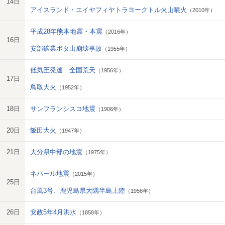
14日
アイスランド・エイヤフィヤトラヨークトル火山噴火
（2010年）
平成28年熊本地震・本震
（2016年）
16日
安部鉱業ボタ山崩壊事故
（1955年）
低気圧発達 全国荒天
（1956年）
17日
鳥取大火
（1952年）
18日
サンフランシスコ地震
（1906年）
20日
飯田大火
（1947年）
21日
大分県中部の地震
（1975年）
ネパール地震
（2015年）
25日
台風3号、鹿児島県大隅半島上陸
（1956年）
26日
安政5年4月洪水
（1858年）