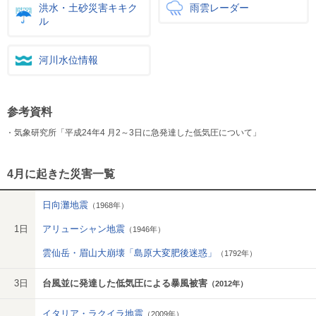
洪水・土砂災害キキク
雨雲レーダー
ル
河川水位情報
参考資料
気象研究所「平成24年4 月2～3日に急発達した低気圧について」
4月に起きた災害一覧
日向灘地震
（1968年）
1日
アリューシャン地震
（1946年）
雲仙岳・眉山大崩壊「島原大変肥後迷惑」
（1792年）
3日
台風並に発達した低気圧による暴風被害
（2012年）
イタリア・ラクイラ地震
（2009年）