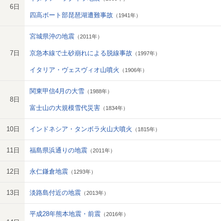
6日
四高ボート部琵琶湖遭難事故
（1941年）
宮城県沖の地震
（2011年）
7日
京急本線で土砂崩れによる脱線事故
（1997年）
イタリア・ヴェスヴィオ山噴火
（1906年）
関東甲信4月の大雪
（1988年）
8日
富士山の大規模雪代災害
（1834年）
10日
インドネシア・タンボラ火山大噴火
（1815年）
11日
福島県浜通りの地震
（2011年）
12日
永仁鎌倉地震
（1293年）
13日
淡路島付近の地震
（2013年）
平成28年熊本地震・前震
（2016年）