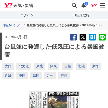
Yahoo!天気・災害
検索
通知
i
ログイン
ID新規取得
災害カレンダー
台風並に発達した低気圧による暴風被害（2012年4月3日）
2012年4月3日
台風並に発達した低気圧による暴風被
害
大雨
北海道
東北
関東
信越
北陸
東海
近畿
中国
四国
九州
沖縄