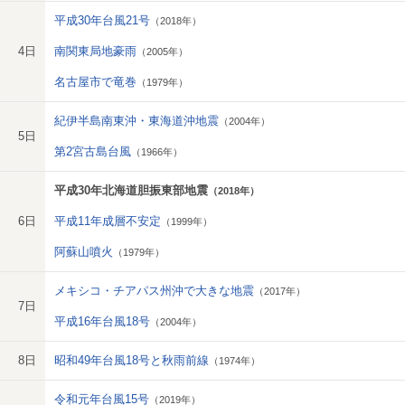
平成30年台風21号
（2018年）
4日
南関東局地豪雨
（2005年）
名古屋市で竜巻
（1979年）
紀伊半島南東沖・東海道沖地震
（2004年）
5日
第2宮古島台風
（1966年）
平成30年北海道胆振東部地震
（2018年）
6日
平成11年成層不安定
（1999年）
阿蘇山噴火
（1979年）
メキシコ・チアパス州沖で大きな地震
（2017年）
7日
平成16年台風18号
（2004年）
8日
昭和49年台風18号と秋雨前線
（1974年）
令和元年台風15号
（2019年）