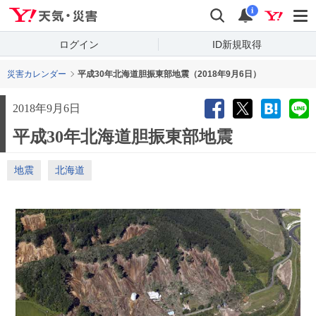
Yahoo!天気・災害
検索
通知
i
ログイン
ID新規取得
災害カレンダー
平成30年北海道胆振東部地震（2018年9月6日）
2018年9月6日
平成30年北海道胆振東部地震
地震
北海道