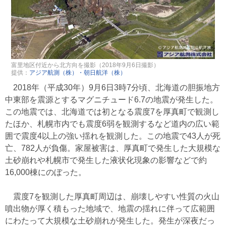
富里地区付近から北方向を撮影（2018年9月6日撮影）
提供：
アジア航測（株）・朝日航洋（株）
2018年（平成30年）9月6日3時7分頃、北海道の胆振地方
中東部を震源とするマグニチュード6.7の地震が発生した。
この地震では、北海道では初となる震度7を厚真町で観測し
たほか、札幌市内でも震度6弱を観測するなど道内の広い範
囲で震度4以上の強い揺れを観測した。この地震で43人が死
亡、782人が負傷。家屋被害は、厚真町で発生した大規模な
土砂崩れや札幌市で発生した液状化現象の影響などで約
16,000棟にのぼった。
震度7を観測した厚真町周辺は、崩壊しやすい性質の火山
噴出物が厚く積もった地域で、地震の揺れに伴って広範囲
にわたって大規模な土砂崩れが発生した。発生が深夜だっ